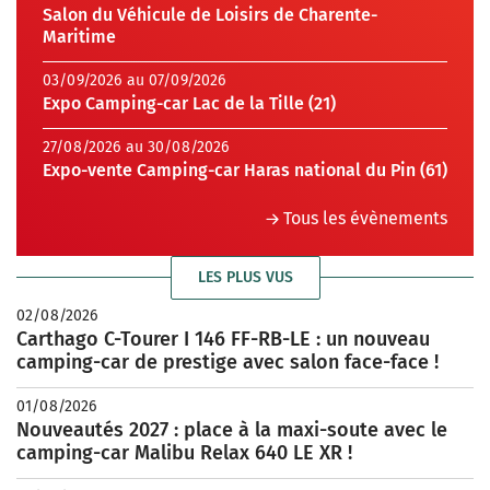
Salon du Véhicule de Loisirs de Charente-
Maritime
03/09/2026 au 07/09/2026
Expo Camping-car Lac de la Tille (21)
27/08/2026 au 30/08/2026
Expo-vente Camping-car Haras national du Pin (61)
Tous les évènements
LES PLUS VUS
02/08/2026
Carthago C-Tourer I 146 FF-RB-LE : un nouveau
camping-car de prestige avec salon face-face !
01/08/2026
Nouveautés 2027 : place à la maxi-soute avec le
camping-car Malibu Relax 640 LE XR !