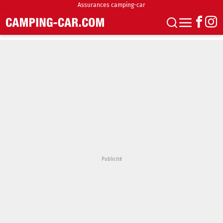
Assurances camping-car
S'abonner
Boutique
Newsletter
Annonces
Podcasts
Vidéos
Actualités
Essais
Accueil & stationnement
Accessoires
Achat & vente
Fourgons & Vans