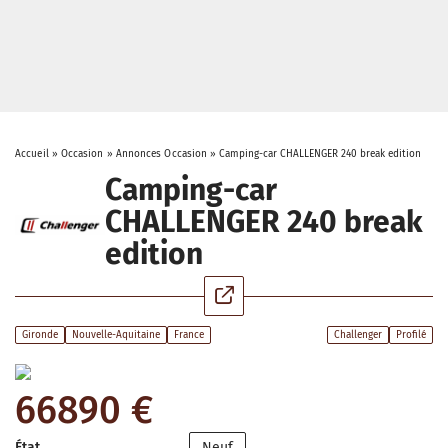
Accueil
»
Occasion
»
Annonces Occasion
»
Camping-car CHALLENGER 240 break edition
Camping-car
CHALLENGER 240 break
edition
Gironde
Nouvelle-Aquitaine
France
Challenger
Profilé
66890 €
État
Neuf