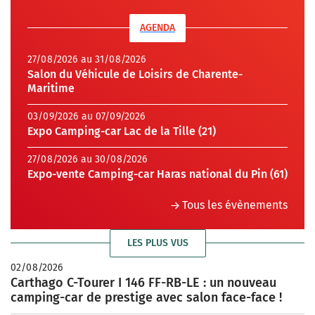
AGENDA
27/08/2026 au 31/08/2026
Salon du Véhicule de Loisirs de Charente-
Maritime
03/09/2026 au 07/09/2026
Expo Camping-car Lac de la Tille (21)
27/08/2026 au 30/08/2026
Expo-vente Camping-car Haras national du Pin (61)
Tous les évènements
LES PLUS VUS
02/08/2026
Carthago C-Tourer I 146 FF-RB-LE : un nouveau
camping-car de prestige avec salon face-face !