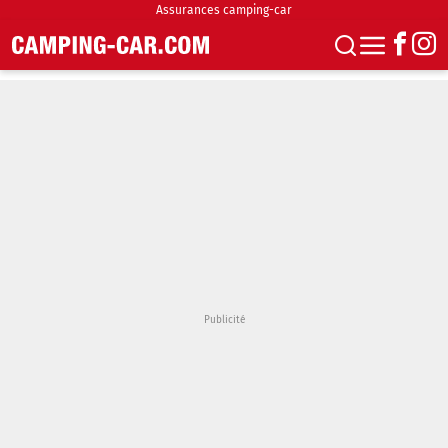
Assurances camping-car
S'abonner
Boutique
Newsletter
Annonces
Podcasts
Vidéos
Actualités
Essais
Accueil & stationnement
Accessoires
Achat & vente
Fourgons & Vans