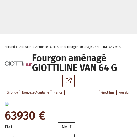
Accueil
»
Occasion
»
Annonces Occasion
»
Fourgon aménagé GIOTTILINE VAN 64 G
Fourgon aménagé
GIOTTILINE VAN 64 G
Gironde
Nouvelle-Aquitaine
France
Giottiline
Fourgon
63930 €
État
Neuf