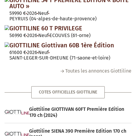
GIOTTILINE 54 T PREMIERE EDITION « BOITE
AUTO »
59990 €
2026
Neuf
PEYRUIS (04-alpes-de-haute-provence)
GIOTTILINE 60 T PRIVILEGE
56990 €
2026
Neuf
ECOUVES (61-orne)
GIOTTILINE Giottivan 60B 1ère Édition
61600 €
2026
Neuf
SAINT-LEGER-SUR-DHEUNE (71-saone-et-loire)
Toutes les annonces Giottiline
COTES OFFICIELLES GIOTTILINE
Giottiline GIOTTIVAN 60FT Première Edition
170 ch (2024)
Giottiline SIENA 390 Première Edition 170 ch