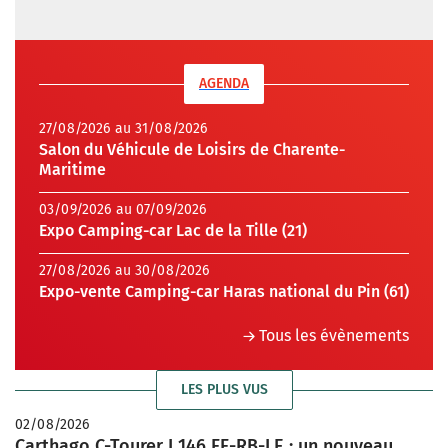
AGENDA
27/08/2026 au 31/08/2026
Salon du Véhicule de Loisirs de Charente-
Maritime
03/09/2026 au 07/09/2026
Expo Camping-car Lac de la Tille (21)
27/08/2026 au 30/08/2026
Expo-vente Camping-car Haras national du Pin (61)
Tous les évènements
LES PLUS VUS
02/08/2026
Carthago C-Tourer I 146 FF-RB-LE : un nouveau