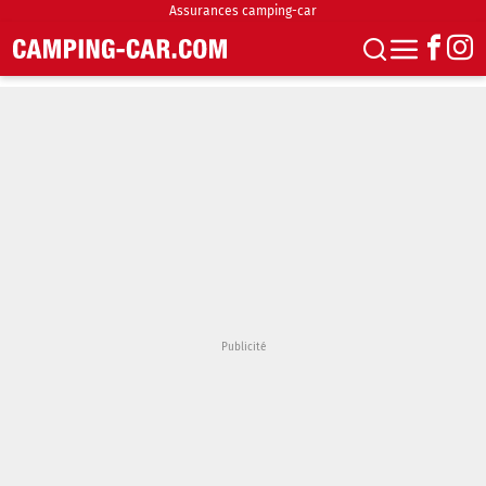
Assurances camping-car
S'abonner
Boutique
Newsletter
Annonces
Podcasts
Vidéos
Actualités
Essais
Accueil & stationnement
Accessoires
Achat & vente
Fourgons & Vans