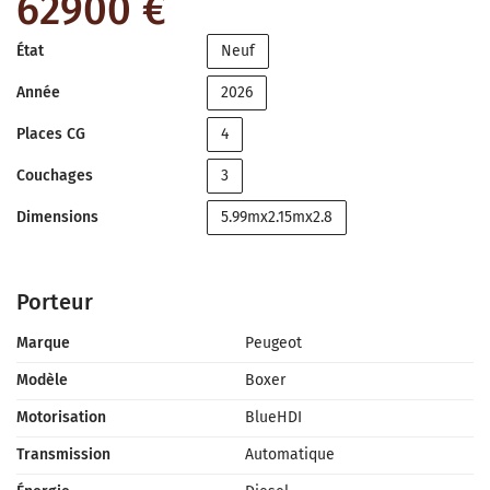
62900 €
État
Neuf
Année
2026
Places CG
4
Couchages
3
Dimensions
5.99mx2.15mx2.8
Porteur
Marque
Peugeot
Modèle
Boxer
Motorisation
BlueHDI
Transmission
Automatique