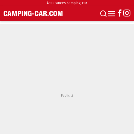
Assurances camping-car
S'abonner
Boutique
Newsletter
Annonces
Podcasts
Vidéos
Actualités
Essais
Accueil & stationnement
Accessoires
Achat & vente
Fourgons & Vans