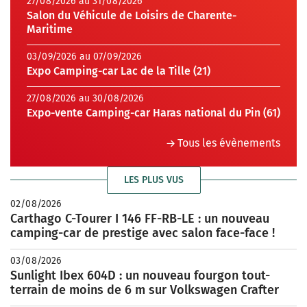
27/08/2026 au 31/08/2026
Salon du Véhicule de Loisirs de Charente-
Maritime
03/09/2026 au 07/09/2026
Expo Camping-car Lac de la Tille (21)
27/08/2026 au 30/08/2026
Expo-vente Camping-car Haras national du Pin (61)
Tous les évènements
LES PLUS VUS
02/08/2026
Carthago C-Tourer I 146 FF-RB-LE : un nouveau
camping-car de prestige avec salon face-face !
03/08/2026
Sunlight Ibex 604D : un nouveau fourgon tout-
terrain de moins de 6 m sur Volkswagen Crafter