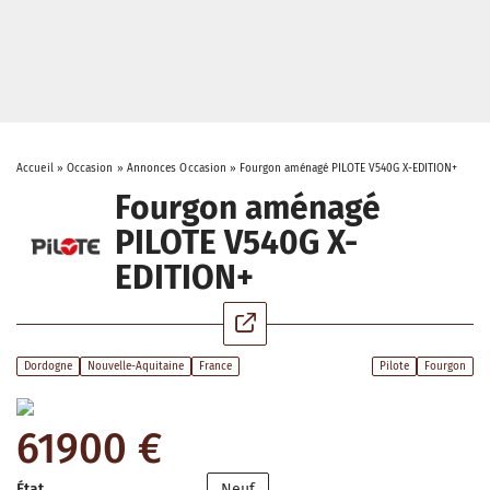
Accueil
»
Occasion
»
Annonces Occasion
»
Fourgon aménagé PILOTE V540G X-EDITION+
Fourgon aménagé
PILOTE V540G X-
EDITION+
Dordogne
Nouvelle-Aquitaine
France
Pilote
Fourgon
61900 €
État
Neuf