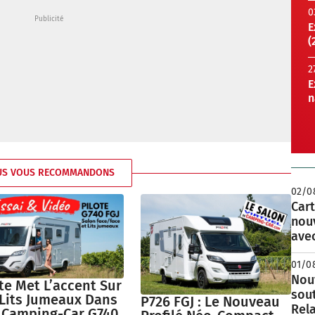
0
E
(
2
E
n
US VOUS RECOMMANDONS
02/0
Cart
nou
avec
01/0
Nouv
te Met L’accent Sur
sou
 Lits Jumeaux Dans
P726 FGJ : Le Nouveau
Rela
 Camping-Car G740