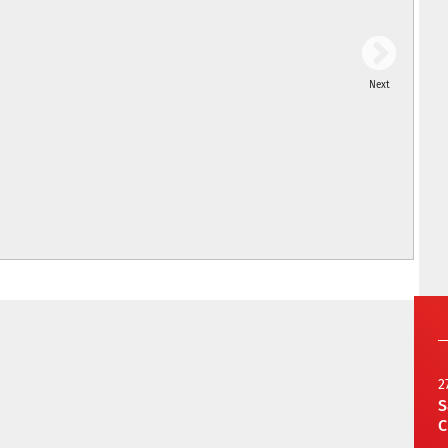
Next
2
S
C