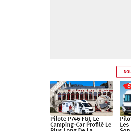
NO
Pilote P746 FGJ, Le
Pilo
Camping-Car Profilé Le
Les
Plus Long De La
Son