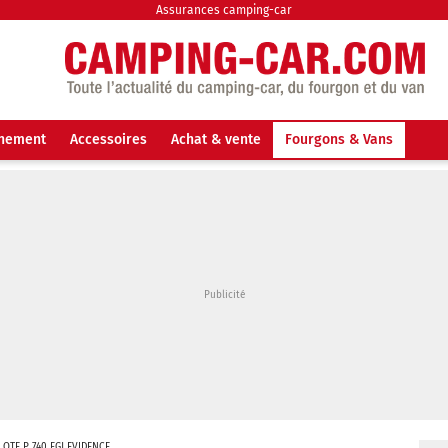
Assurances camping-car
nnement
Accessoires
Achat & vente
Fourgons & Vans
LOTE P 740 FGJ EVIDENCE