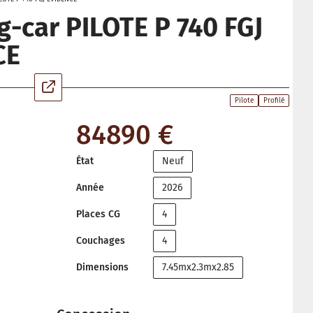
-car PILOTE P 740 FGJ
CE
Pilote
Profilé
84890 €
État
Neuf
Année
2026
Places CG
4
Couchages
4
Dimensions
7.45mx2.3mx2.85