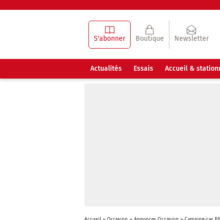
S'abonner
Boutique
Newsletter
Actualités
Essais
Accueil & statio
Accueil
»
Occasion
»
Annonces Occasion
»
Camping-car PI