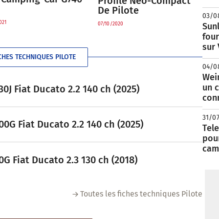
Profilé Néo-Compact
De Pilote
03/0
021
07/10/2020
Sunl
fou
sur
CHES TECHNIQUES PILOTE
04/0
Wei
un c
0J Fiat Ducato 2.2 140 ch (2025)
con
31/0
0G Fiat Ducato 2.2 140 ch (2025)
Tele
pour
cam
G Fiat Ducato 2.3 130 ch (2018)
Toutes les fiches techniques Pilote