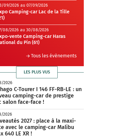
3/09/2026 au 07/09/2026
xpo Camping-car Lac de la Tille
21)
7/08/2026 au 30/08/2026
xpo-vente Camping-car Haras
ational du Pin (61)
Tous les évènements
LES PLUS VUS
8/2026
hago C-Tourer I 146 FF-RB-LE : un
veau camping-car de prestige
 salon face-face !
8/2026
eautés 2027 : place à la maxi-
te avec le camping-car Malibu
x 640 LE XR !