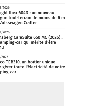
8/2026
ight Ibex 604D : un nouveau
rgon tout-terrain de moins de 6 m
 Volkswagen Crafter
8/2026
nsberg CaraSuite 650 MG (2026) :
amping-car qui mérite d'être
nu
7/2026
co TEB310, un boîtier unique
 gérer toute l'électricité de votre
ping-car