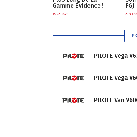
Gamme Evidence !
FGJ
17/02/2024
23/01/2
FI
PILOTE Vega V63
PILOTE Vega V60
PILOTE Van V600