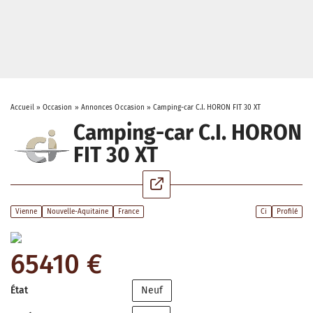
Accueil
»
Occasion
»
Annonces Occasion
»
Camping-car C.I. HORON FIT 30 XT
Camping-car C.I. HORON
FIT 30 XT
Vienne
Nouvelle-Aquitaine
France
Ci
Profilé
65410 €
État
Neuf