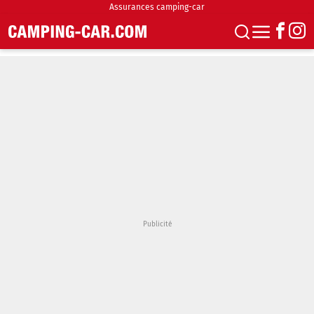
Assurances camping-car
S'abonner
Boutique
Newsletter
Annonces
Podcasts
Vidéos
Actualités
Essais
Accueil & stationnement
Accessoires
Achat & vente
Fourgons & Vans