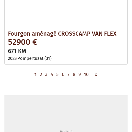
Fourgon aménagé CROSSCAMP VAN FLEX
52900 €
671 KM
2022
Pompertuzat (31)
1
2
3
4
5
6
7
8
9
10
»