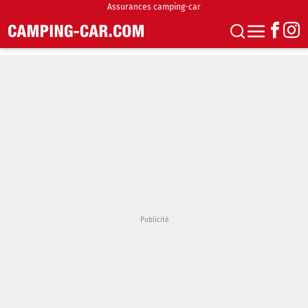
Assurances camping-car
S'abonner
Boutique
Newsletter
Annonces
Podcasts
Vidéos
Actualités
Essais
Accueil & stationnement
Accessoires
Achat & vente
Fourgons & Vans