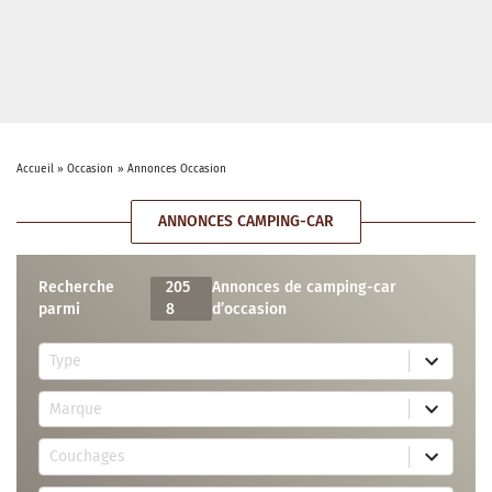
Accueil
»
Occasion
»
Annonces Occasion
ANNONCES CAMPING-CAR
Recherche
205
Annonces de camping-car
parmi
8
d’occasion
5
Type
r
e
7
s
Marque
4
u
r
l
3
e
t
Couchages
0
s
s
r
u
a