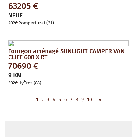
63205 €
NEUF
2026
Pompertuzat (31)
Fourgon aménagé SUNLIGHT CAMPER VAN
CLIFF 600 X RT
70690 €
9 KM
2026
HyÈres (83)
1
2
3
4
5
6
7
8
9
10
»