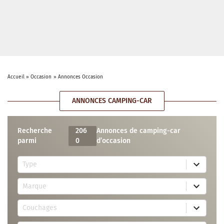
Accueil
»
Occasion
»
Annonces Occasion
ANNONCES CAMPING-CAR
Recherche
206
Annonces de camping-car
parmi
0
d’occasion
5
Type
r
e
7
s
Marque
4
u
r
l
3
e
t
Couchages
0
s
s
r
u
a