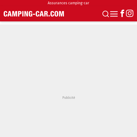
Assurances camping-car
S'abonner
Boutique
Newsletter
Annonces
Podcasts
Vidéos
Actualités
Essais
Accueil & stationnement
Accessoires
Achat & vente
Fourgons & Vans