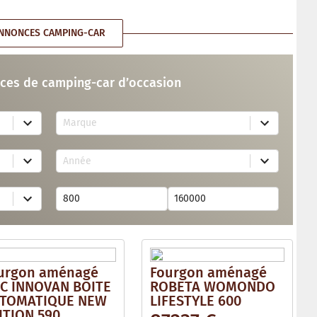
NNONCES CAMPING-CAR
ces de camping-car d’occasion
7
Marque
4
r
e
1
s
Année
7
u
r
l
e
t
s
s
u
a
l
v
t
a
s
i
a
l
v
a
urgon aménagé
Fourgon aménagé
a
b
i
C INNOVAN BOITE
ROBETA WOMONDO
l
l
e
TOMATIQUE NEW
LIFESTYLE 600
a
ITION 590
b