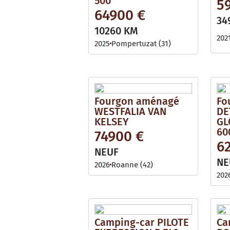
500
5
64900 €
34
10260 KM
202
2025
Pompertuzat (31)
Fourgon aménagé
Fo
WESTFALIA VAN
DE
KELSEY
GL
60
74900 €
6
NEUF
NE
2026
Roanne (42)
202
Camping-car PILOTE
Ca