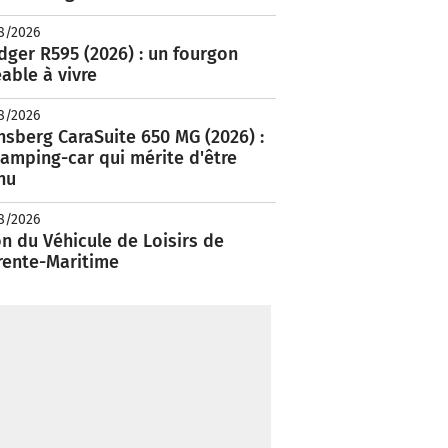
8/2026
ger R595 (2026) : un fourgon
able à vivre
8/2026
nsberg CaraSuite 650 MG (2026) :
amping-car qui mérite d'être
nu
8/2026
n du Véhicule de Loisirs de
rente-Maritime