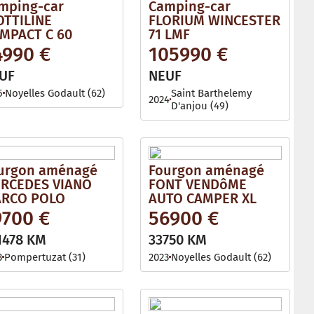
mping-car
Camping-car
OTTILINE
FLORIUM WINCESTER
MPACT C 60
71 LMF
4990 €
105990 €
UF
NEUF
5
Noyelles Godault (62)
Saint Barthelemy
2024
D'anjou (49)
urgon aménagé
Fourgon aménagé
RCEDES VIANO
FONT VENDôME
RCO POLO
AUTO CAMPER XL
9700 €
56900 €
1478 KM
33750 KM
3
Pompertuzat (31)
2023
Noyelles Godault (62)