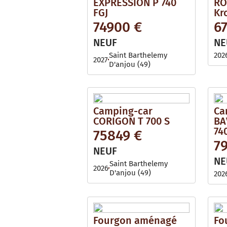
EXPRESSION P 740
RO
FGJ
Kr
74900 €
6
NEUF
NE
Saint Barthelemy
202
2027
D'anjou (49)
Camping-car
Ca
CORIGON T 700 S
BA
74
75849 €
7
NEUF
NE
Saint Barthelemy
2026
D'anjou (49)
202
Fourgon aménagé
Fo