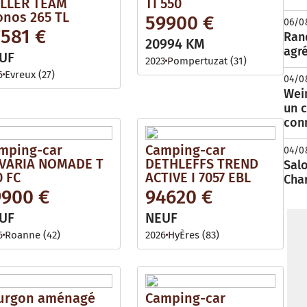
LLER TEAM
TI 550
onos 265 TL
59900 €
06/0
7581 €
Rand
20994 KM
agré
UF
2023
Pompertuzat (31)
6
Evreux (27)
04/0
Wei
un c
con
mping-car
Camping-car
04/0
VARIA NOMADE T
DETHLEFFS TREND
Salo
0 FC
ACTIVE I 7057 EBL
Cha
9900 €
94620 €
UF
NEUF
6
Roanne (42)
2026
HyÈres (83)
urgon aménagé
Camping-car