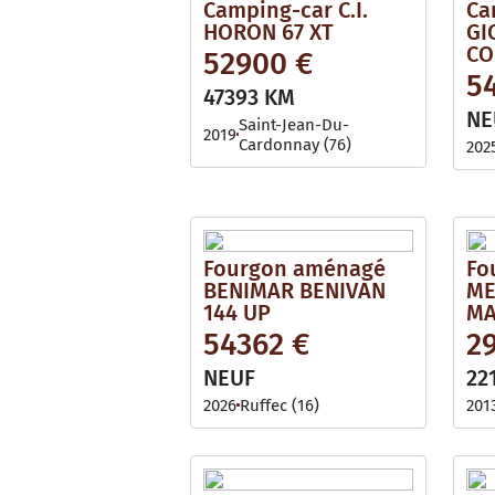
Camping-car C.I.
Ca
HORON 67 XT
GI
CO
52900 €
5
47393 KM
NE
Saint-Jean-Du-
2019
Cardonnay (76)
202
Fourgon aménagé
Fo
BENIMAR BENIVAN
ME
144 UP
MA
54362 €
2
NEUF
22
2026
Ruffec (16)
201