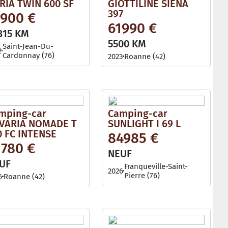
RIA TWIN 600 SF
GIOTTILINE SIENA
397
1900 €
61990 €
315 KM
5500 KM
Saint-Jean-Du-
2
Cardonnay (76)
2023
Roanne (42)
mping-car
Camping-car
VARIA NOMADE T
SUNLIGHT I 69 L
0 FC INTENSE
84985 €
1780 €
NEUF
UF
Franqueville-Saint-
2026
Pierre (76)
6
Roanne (42)