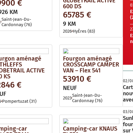
GLOBETRAIL ACTIVE
9900 €
600 DS
0
926 KM
E
65785 €
(
Saint-Jean-Du-
1
9 KM
Cardonnay (76)
2
2026
HyÈres (83)
E
n
urgon aménagé
Fourgon aménagé
THLEFFS
CROSSCAMP CAMPER
OBETRAIL ACTIVE
VAN – Flex 541
0 KS
53910 €
02/0
2846 €
Cart
NEUF
UF
nou
Saint-Jean-Du-
2023
avec
Cardonnay (76)
6
Pompertuzat (31)
03/0
Sunl
fou
mping-car
Camping-car KNAUS
sur