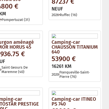
87237 €
l
4800 €
e
NEUF
 KM
2026
Ruffec (16)
2
Pompertuzat (31)
urgon aménagé
Camping-car
MOR HORUS 45
CHAUSSON TITANIUM
640
936.75 €
53900 €
UF
16261 KM
Saint Geours De
6
Maremne (40)
Franqueville-Saint-
2020
Pierre (76)
mping-car
Camping-car ITINEO
TOSTAR PRESTIGE
PS 740
60LC