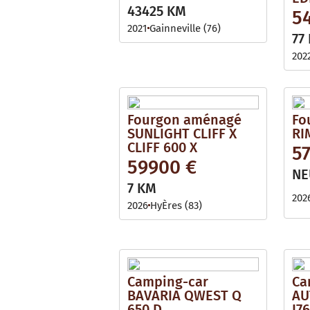
i
l
43425 KM
5
l
e
a
2021
Gainneville (76)
b
77
l
e
202
Fourgon aménagé
Fo
SUNLIGHT CLIFF X
RI
CLIFF 600 X
57
59900 €
NE
7 KM
202
2026
HyÈres (83)
Camping-car
Ca
BAVARIA QWEST Q
AU
650 D
I7