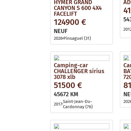
HYMER GRAND
AD
CANYON S 600 4X4
4
FACELIFT
54
124900 €
201
NEUF
2026
Pinsaguel (31)
Camping-car
Ca
CHALLENGER sirius
BA
3078 xlb
72
51500 €
8
45672 KM
NE
Saint-Jean-Du-
202
2017
Cardonnay (76)