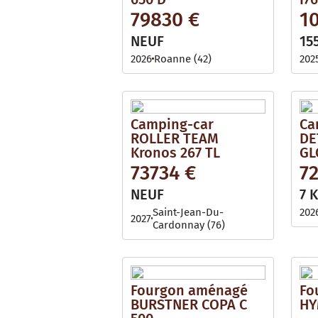
79830 €
1
NEUF
15
2026
Roanne (42)
202
Camping-car
Ca
ROLLER TEAM
DE
Kronos 267 TL
GL
73734 €
7
NEUF
7 
Saint-Jean-Du-
202
2027
Cardonnay (76)
Fourgon aménagé
Fo
BURSTNER COPA C
HY