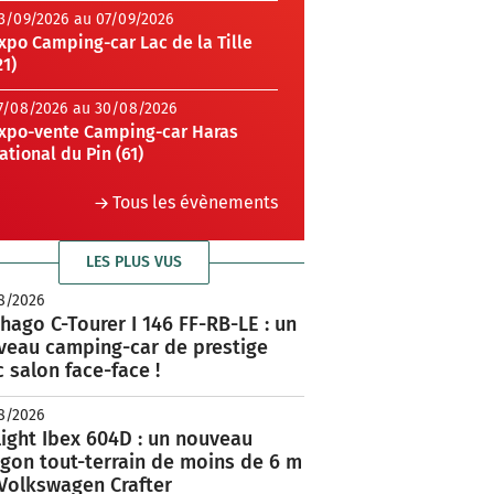
3/09/2026 au 07/09/2026
xpo Camping-car Lac de la Tille
21)
7/08/2026 au 30/08/2026
xpo-vente Camping-car Haras
ational du Pin (61)
Tous les évènements
LES PLUS VUS
8/2026
hago C-Tourer I 146 FF-RB-LE : un
veau camping-car de prestige
 salon face-face !
8/2026
ight Ibex 604D : un nouveau
rgon tout-terrain de moins de 6 m
 Volkswagen Crafter