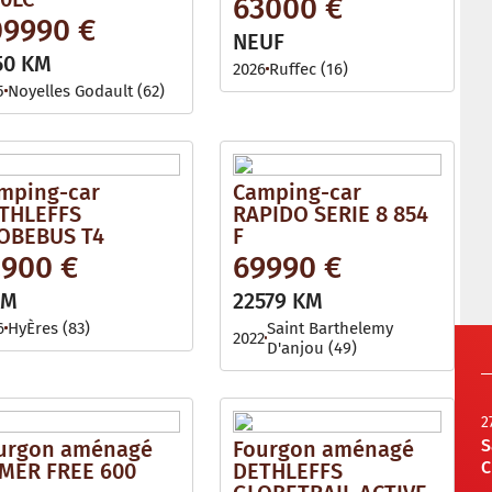
63000 €
09990 €
NEUF
50 KM
2026
Ruffec (16)
5
Noyelles Godault (62)
mping-car
Camping-car
THLEFFS
RAPIDO SERIE 8 854
OBEBUS T4
F
2900 €
69990 €
KM
22579 KM
6
HyÈres (83)
Saint Barthelemy
2022
D'anjou (49)
2
S
urgon aménagé
Fourgon aménagé
C
MER FREE 600
DETHLEFFS