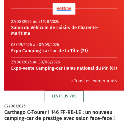
AGENDA
27/08/2026 au 31/08/2026
Salon du Véhicule de Loisirs de Charente-
Maritime
03/09/2026 au 07/09/2026
Expo Camping-car Lac de la Tille (21)
27/08/2026 au 30/08/2026
Expo-vente Camping-car Haras national du Pin (61)
Tous les évènements
LES PLUS VUS
02/08/2026
Carthago C-Tourer I 146 FF-RB-LE : un nouveau
camping-car de prestige avec salon face-face !