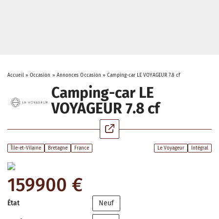
Accueil
»
Occasion
»
Annonces Occasion
»
Camping-car LE VOYAGEUR 7.8 cf
Camping-car LE
VOYAGEUR 7.8 cf
Îlle-et-Vilaine
Bretagne
France
Le Voyageur
Intégral
159900 €
État
Neuf