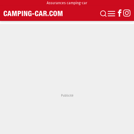
Assurances camping-car
S'abonner
Boutique
Newsletter
Annonces
Podcasts
Vidéos
Actualités
Essais
Accueil & stationnement
Accessoires
Achat & vente
Fourgons & Vans