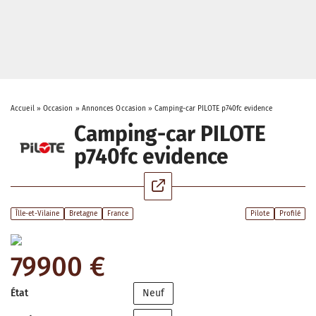
Accueil
»
Occasion
»
Annonces Occasion
»
Camping-car PILOTE p740fc evidence
Camping-car PILOTE
p740fc evidence
Îlle-et-Vilaine
Bretagne
France
Pilote
Profilé
79900 €
État
Neuf