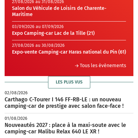
27/08/2026 au 31/08/2026
Salon du Véhicule de Loisirs de Charente-
Maritime
03/09/2026 au 07/09/2026
Expo Camping-car Lac de la Tille (21)
27/08/2026 au 30/08/2026
Expo-vente Camping-car Haras national du Pin (61)
Tous les évènements
LES PLUS VUS
02/08/2026
Carthago C-Tourer I 146 FF-RB-LE : un nouveau
camping-car de prestige avec salon face-face !
01/08/2026
Nouveautés 2027 : place à la maxi-soute avec le
camping-car Malibu Relax 640 LE XR !