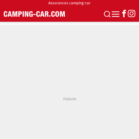
Assurances camping-car
S'abonner
Boutique
Newsletter
Annonces
Podcasts
Vidéos
Actualités
Essais
Accueil & stationnement
Accessoires
Achat & vente
Fourgons & Vans