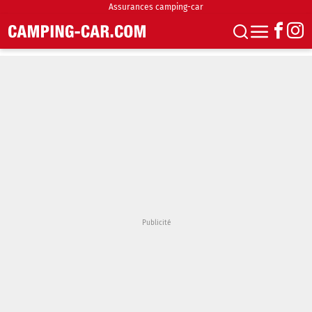
Assurances camping-car
S'abonner
Boutique
Newsletter
Annonces
Podcasts
Vidéos
Actualités
Essais
Accueil & stationnement
Accessoires
Achat & vente
Fourgons & Vans