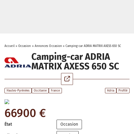
Accueil
»
Occasion
»
Annonces Occasion
»
Camping-car ADRIA MATRIX AXESS 650 SC
Camping-car ADRIA
MATRIX AXESS 650 SC
Hautes-Pyrénées
Occitanie
France
Adria
Profilé
66900 €
État
Occasion