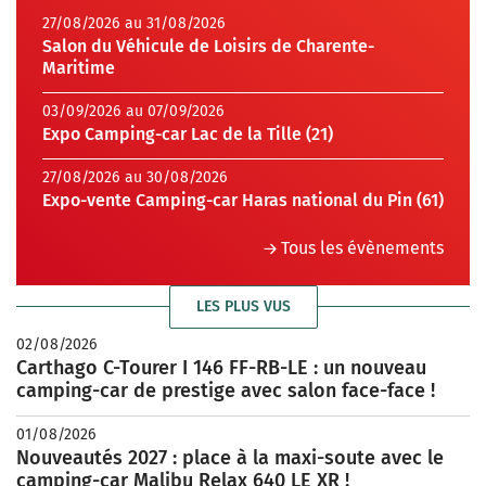
27/08/2026 au 31/08/2026
Salon du Véhicule de Loisirs de Charente-
Maritime
03/09/2026 au 07/09/2026
Expo Camping-car Lac de la Tille (21)
27/08/2026 au 30/08/2026
Expo-vente Camping-car Haras national du Pin (61)
Tous les évènements
LES PLUS VUS
02/08/2026
Carthago C-Tourer I 146 FF-RB-LE : un nouveau
camping-car de prestige avec salon face-face !
01/08/2026
Nouveautés 2027 : place à la maxi-soute avec le
camping-car Malibu Relax 640 LE XR !