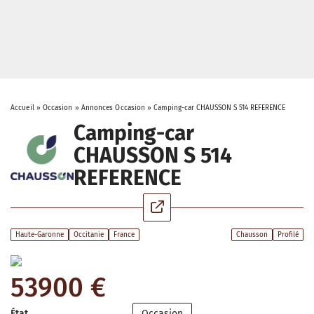
Accueil
»
Occasion
»
Annonces Occasion
»
Camping-car CHAUSSON S 514 REFERENCE
Camping-car
CHAUSSON S 514
REFERENCE
Haute-Garonne
Occitanie
France
Chausson
Profilé
53900 €
État
Occasion