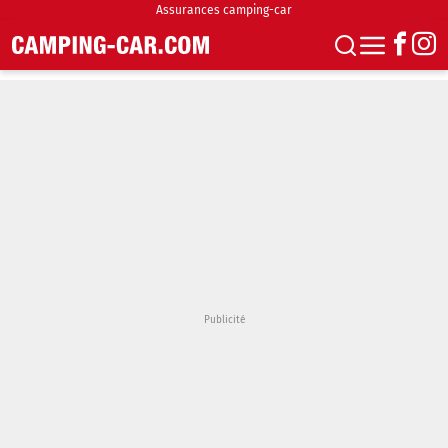
Assurances camping-car
S'abonner
Boutique
Newsletter
Annonces
Podcasts
Vidéos
Actualités
Essais
Accueil & stationnement
Accessoires
Achat & vente
Fourgons & Vans