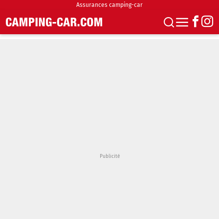
Assurances camping-car
S'abonner
Boutique
Newsletter
Annonces
Podcasts
Vidéos
Actualités
Essais
Accueil & stationnement
Accessoires
Achat & vente
Fourgons & Vans