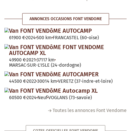
ANNONCES OCCASIONS FONT VENDOME
Van FONT VENDôME AUTOCAMP
61900 €
2024
500 km
FRANCASTEL (60-oise)
Van FONT VENDôME FONT VENDOME
AUTOCAMP XL
49900 €
2021
37117 km
MARSAC-SUR-L'ISLE (24-dordogne)
Van FONT VENDôME AUTOCAMPER
44500 €
2022
30014 km
VERETZ (37-indre-et-loire)
Van FONT VENDôME Autocamp XL
60500 €
2024
Neuf
VOGLANS (73-savoie)
Toutes les annonces Font Vendome
COTES OFFICIELLES FONT VENDOME