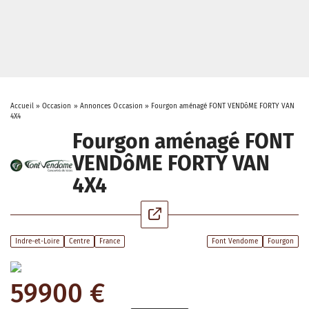
Accueil
»
Occasion
»
Annonces Occasion
»
Fourgon aménagé FONT VENDôME FORTY VAN
4X4
Fourgon aménagé FONT
VENDôME FORTY VAN
4X4
Indre-et-Loire
Centre
France
Font Vendome
Fourgon
59900 €