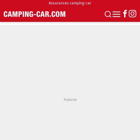
Assurances camping-car
S'abonner
Boutique
Newsletter
Annonces
Podcasts
Vidéos
Actualités
Essais
Accueil & stationnement
Accessoires
Achat & vente
Fourgons & Vans