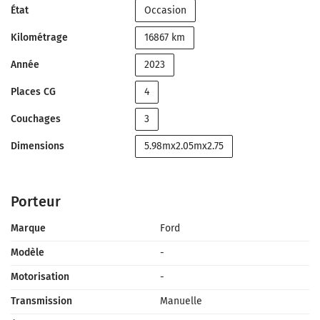
État
Occasion
Kilométrage
16867 km
Année
2023
Places CG
4
Couchages
3
Dimensions
5.98mx2.05mx2.75
Porteur
Marque
Ford
Modèle
-
Motorisation
-
Transmission
Manuelle