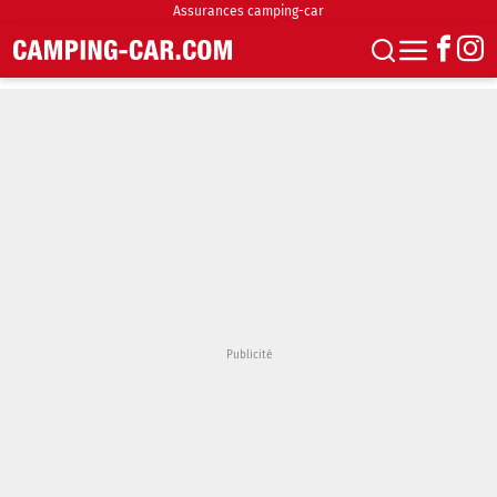
Assurances camping-car
S'abonner
Boutique
Newsletter
Annonces
Podcasts
Vidéos
Actualités
Essais
Accueil & stationnement
Accessoires
Achat & vente
Fourgons & Vans