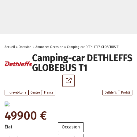
Accueil
»
Occasion
»
Annonces Occasion
»
Camping-car DETHLEFFS GLOBEBUS T1
Camping-car DETHLEFFS
GLOBEBUS T1
Indre-et-Loire
Centre
France
Dethleffs
Profilé
49900 €
État
Occasion