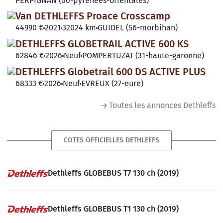
PERPIGNAN (66-pyrenees-orientales)
Van DETHLEFFS Proace Crosscamp
44990 €
2021
32024 km
GUIDEL (56-morbihan)
DETHLEFFS GLOBETRAIL ACTIVE 600 KS
62846 €
2026
Neuf
POMPERTUZAT (31-haute-garonne)
DETHLEFFS Globetrail 600 DS ACTIVE PLUS
68333 €
2026
Neuf
EVREUX (27-eure)
Toutes les annonces Dethleffs
COTES OFFICIELLES DETHLEFFS
Dethleffs GLOBEBUS T7 130 ch (2019)
Dethleffs GLOBEBUS T1 130 ch (2019)