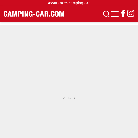
Assurances camping-car
S'abonner
Boutique
Newsletter
Annonces
Podcasts
Vidéos
Actualités
Essais
Accueil & stationnement
Accessoires
Achat & vente
Fourgons & Vans