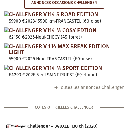
ANNONCES OCCASIONS CHALLENGER
CHALLENGER V114 S ROAD EDITION
59900 €
2023
15500 km
FRANCASTEL (60-oise)
CHALLENGER V114 M COSY EDTION
62150 €
2026
Neuf
CHECY (45-loiret)
CHALLENGER V 114 MAX BREAK EDITION
LIGHT
55900 €
2026
Neuf
FRANCASTEL (60-oise)
CHALLENGER V114 M SPORT EDITION
64290 €
2026
Neuf
SAINT PRIEST (69-rhone)
Toutes les annonces Challenger
COTES OFFICIELLES CHALLENGER
Challenger – 348XLB 130 ch (2020)