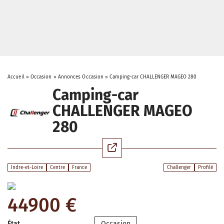
Accueil
»
Occasion
»
Annonces Occasion
»
Camping-car CHALLENGER MAGEO 280
Camping-car
CHALLENGER MAGEO
280
Indre-et-Loire
Centre
France
Challenger
Profilé
44900 €
État
Occasion