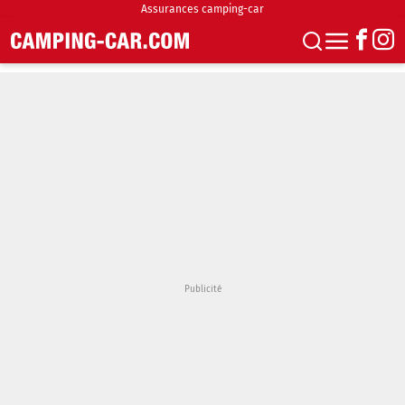
Assurances camping-car
S'abonner
Boutique
Newsletter
Annonces
Podcasts
Vidéos
Actualités
Essais
Accueil & stationnement
Accessoires
Achat & vente
Fourgons & Vans