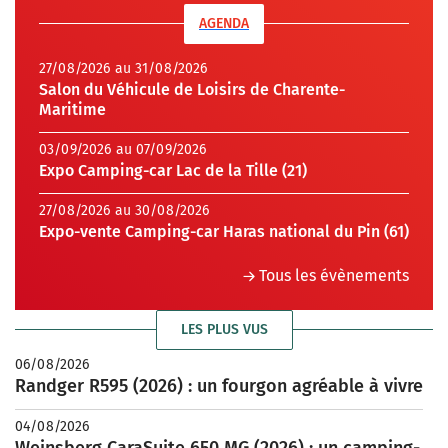
AGENDA
27/08/2026 au 31/08/2026
Salon du Véhicule de Loisirs de Charente-
Maritime
03/09/2026 au 07/09/2026
Expo Camping-car Lac de la Tille (21)
27/08/2026 au 30/08/2026
Expo-vente Camping-car Haras national du Pin (61)
Tous les évènements
LES PLUS VUS
06/08/2026
Randger R595 (2026) : un fourgon agréable à vivre
04/08/2026
Weinsberg CaraSuite 650 MG (2026) : un camping-