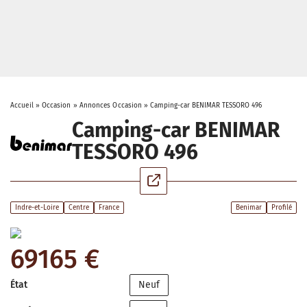
Accueil
»
Occasion
»
Annonces Occasion
»
Camping-car BENIMAR TESSORO 496
Camping-car BENIMAR
TESSORO 496
Indre-et-Loire
Centre
France
Benimar
Profilé
69165 €
État
Neuf