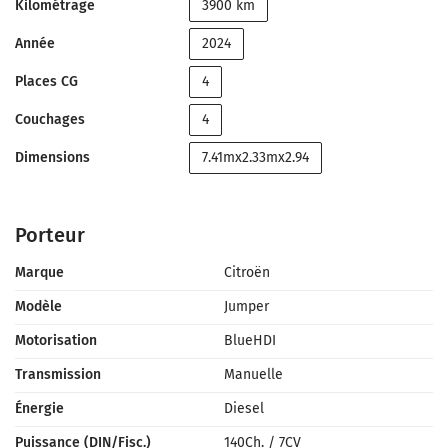
Kilométrage
3900 km
Année
2024
Places CG
4
Couchages
4
Dimensions
7.41mx2.33mx2.94
Porteur
Marque
Citroën
Modèle
Jumper
Motorisation
BlueHDI
Transmission
Manuelle
Énergie
Diesel
Puissance (DIN/Fisc.)
140Ch.
/
7CV