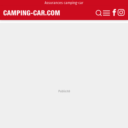
Assurances camping-car
S'abonner
Boutique
Newsletter
Annonces
Podcasts
Vidéos
Actualités
Essais
Accueil & stationnement
Accessoires
Achat & vente
Fourgons & Vans