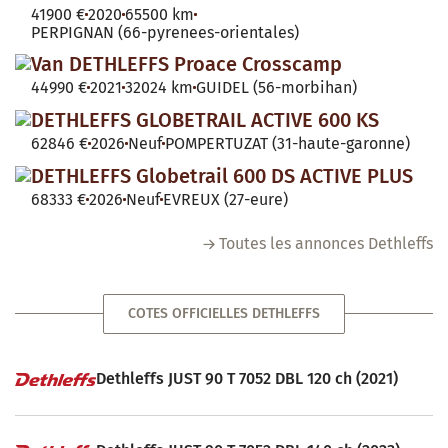
41900 €
2020
65500 km
PERPIGNAN (66-pyrenees-orientales)
Van DETHLEFFS Proace Crosscamp
44990 €
2021
32024 km
GUIDEL (56-morbihan)
DETHLEFFS GLOBETRAIL ACTIVE 600 KS
62846 €
2026
Neuf
POMPERTUZAT (31-haute-garonne)
DETHLEFFS Globetrail 600 DS ACTIVE PLUS
68333 €
2026
Neuf
EVREUX (27-eure)
Toutes les annonces Dethleffs
COTES OFFICIELLES DETHLEFFS
Dethleffs JUST 90 T 7052 DBL 120 ch (2021)