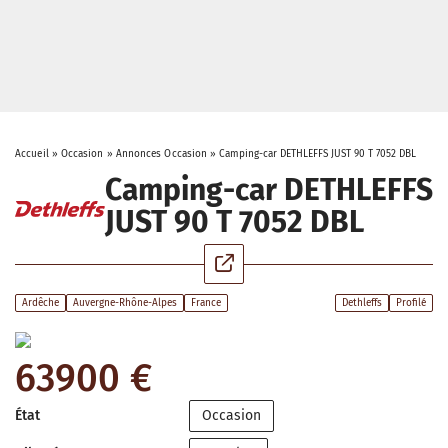
Accueil
»
Occasion
»
Annonces Occasion
»
Camping-car DETHLEFFS JUST 90 T 7052 DBL
Camping-car DETHLEFFS
JUST 90 T 7052 DBL
Ardêche
Auvergne-Rhône-Alpes
France
Dethleffs
Profilé
63900 €
État
Occasion