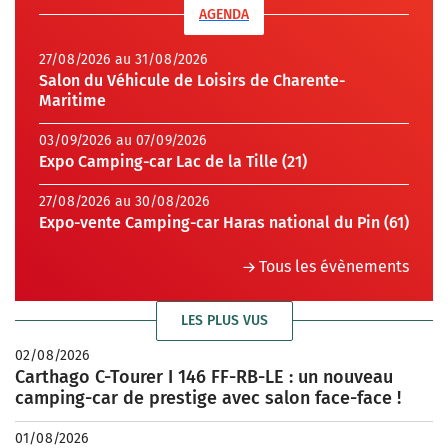
AGENDA
27/08/2026 au 31/08/2026
Salon du Véhicule de Loisirs de Charente-
Maritime
03/09/2026 au 07/09/2026
Expo Camping-car Lac de la Tille (21)
27/08/2026 au 30/08/2026
Expo-vente Camping-car Haras national du Pin (61)
Tous les évènements
LES PLUS VUS
02/08/2026
Carthago C-Tourer I 146 FF-RB-LE : un nouveau
camping-car de prestige avec salon face-face !
01/08/2026