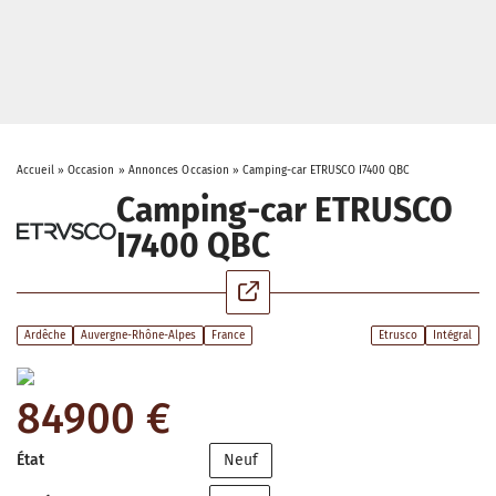
Accueil
»
Occasion
»
Annonces Occasion
»
Camping-car ETRUSCO I7400 QBC
Camping-car ETRUSCO
I7400 QBC
Ardêche
Auvergne-Rhône-Alpes
France
Etrusco
Intégral
84900 €
État
Neuf