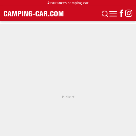
Assurances camping-car
S'abonner
Boutique
Newsletter
Annonces
Podcasts
Vidéos
Actualités
Essais
Accueil & stationnement
Accessoires
Achat & vente
Fourgons & Vans