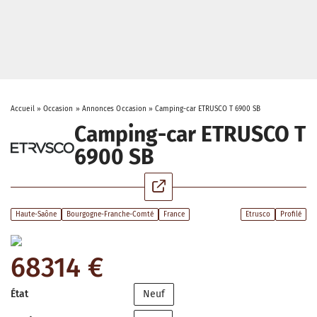
Accueil
»
Occasion
»
Annonces Occasion
»
Camping-car ETRUSCO T 6900 SB
Camping-car ETRUSCO T
6900 SB
Haute-Saône
Bourgogne-Franche-Comté
France
Etrusco
Profilé
68314 €
État
Neuf