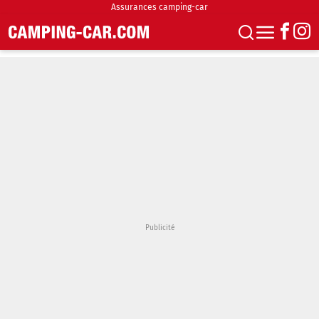
Assurances camping-car
S'abonner
Boutique
Newsletter
Annonces
Podcasts
Vidéos
Actualités
Essais
Accueil & stationnement
Accessoires
Achat & vente
Fourgons & Vans