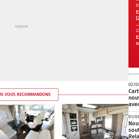
0
E
(
2
E
n
02/0
Cart
US VOUS RECOMMANDONS
nou
avec
01/0
Nouv
sou
Rela