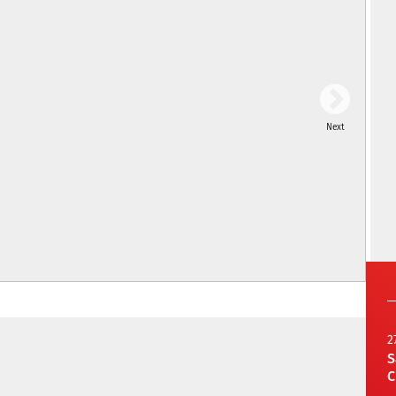
Next
2
S
C