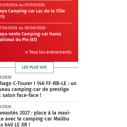
3/09/2026 au 07/09/2026
xpo Camping-car Lac de la Tille
21)
7/08/2026 au 30/08/2026
xpo-vente Camping-car Haras
ational du Pin (61)
Tous les évènements
LES PLUS VUS
8/2026
hago C-Tourer I 146 FF-RB-LE : un
veau camping-car de prestige
 salon face-face !
8/2026
eautés 2027 : place à la maxi-
te avec le camping-car Malibu
x 640 LE XR !