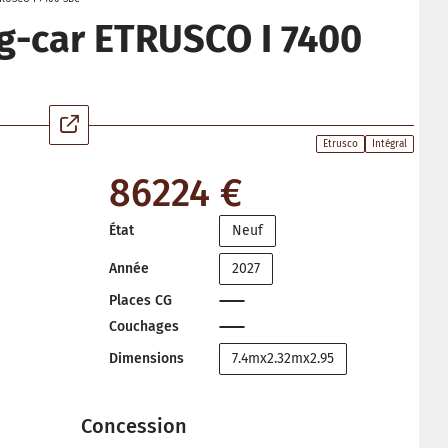
-car ETRUSCO I 7400
Etrusco
Intégral
86224 €
État
Neuf
Année
2027
Places CG
Couchages
Dimensions
7.4mx2.32mx2.95
Concession