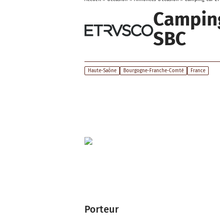
Camping
SBC
Haute-Saône
Bourgogne-Franche-Comté
France
Porteur