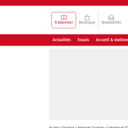
S'abonner
Boutique
Newsletter
Actualités
Essais
Accueil & statio
Accueil
»
Occasion
»
Annonces Occasion
»
Camping-car ET