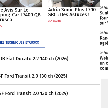
03/0
Adria Sonic Plus I 700
e Avis Sur Le
Sunl
SBC : Des Astuces !
ping-Car I 7400 QB
fou
trusco
25/08/2014
sur
17
06/0
Rand
agré
HES TECHNIQUES ETRUSCO
04/0
Wei
B Fiat Ducato 2.2 140 ch (2026)
un c
con
F Ford Transit 2.0 130 ch (2025)
F Ford Transit 2.0 130 ch (2024)