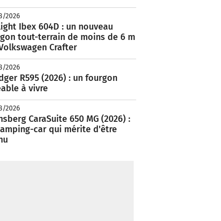
8/2026
ight Ibex 604D : un nouveau
rgon tout-terrain de moins de 6 m
 Volkswagen Crafter
8/2026
ger R595 (2026) : un fourgon
able à vivre
8/2026
nsberg CaraSuite 650 MG (2026) :
amping-car qui mérite d'être
nu