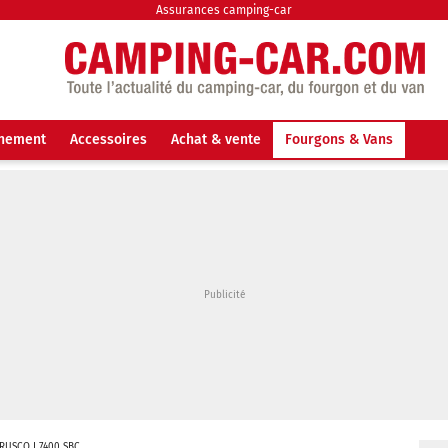
Assurances camping-car
nnement
Accessoires
Achat & vente
Fourgons & Vans
RUSCO I 7400 SBC