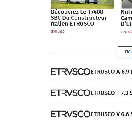
Découvrez Le T7400
Notr
SBC Du Constructeur
Cam
Italien ETRUSCO
D’E
25/10/2021
21/12/20
FIC
ETRUSCO A 6.9 D
ETRUSCO T 7.3 S
ETRUSCO V 6.6 S