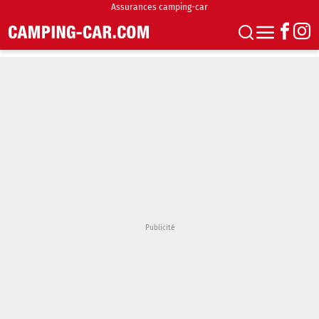
Assurances camping-car
S'abonner
Boutique
Newsletter
Annonces
Podcasts
Vidéos
Actualités
Essais
Accueil & stationnement
Accessoires
Achat & vente
Fourgons & Vans