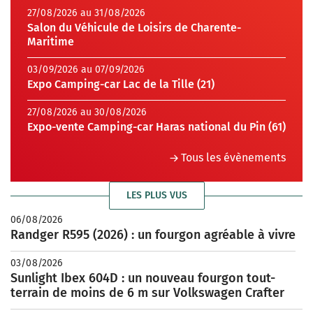
27/08/2026 au 31/08/2026
Salon du Véhicule de Loisirs de Charente-
Maritime
03/09/2026 au 07/09/2026
Expo Camping-car Lac de la Tille (21)
27/08/2026 au 30/08/2026
Expo-vente Camping-car Haras national du Pin (61)
Tous les évènements
LES PLUS VUS
06/08/2026
Randger R595 (2026) : un fourgon agréable à vivre
03/08/2026
Sunlight Ibex 604D : un nouveau fourgon tout-
terrain de moins de 6 m sur Volkswagen Crafter