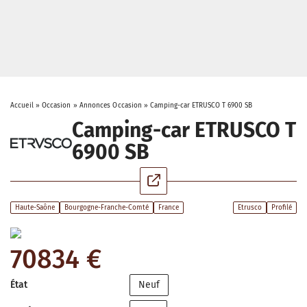
Accueil
»
Occasion
»
Annonces Occasion
»
Camping-car ETRUSCO T 6900 SB
Camping-car ETRUSCO T
6900 SB
Haute-Saône
Bourgogne-Franche-Comté
France
Etrusco
Profilé
70834 €
État
Neuf