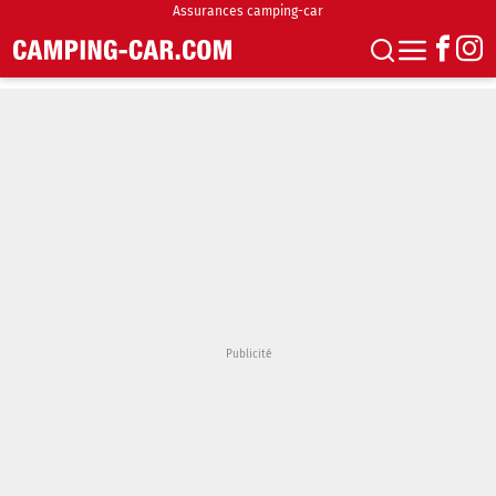
Assurances camping-car
S'abonner
Boutique
Newsletter
Annonces
Podcasts
Vidéos
Actualités
Essais
Accueil & stationnement
Accessoires
Achat & vente
Fourgons & Vans