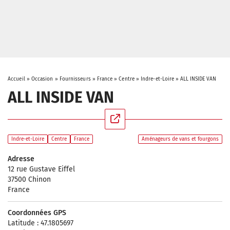
Accueil
»
Occasion
»
Fournisseurs
»
France
»
Centre
»
Indre-et-Loire
»
ALL INSIDE VAN
ALL INSIDE VAN
Indre-et-Loire
Centre
France
Aménageurs de vans et fourgons
Adresse
12 rue Gustave Eiffel
37500 Chinon
France
Coordonnées GPS
Latitude : 47.1805697