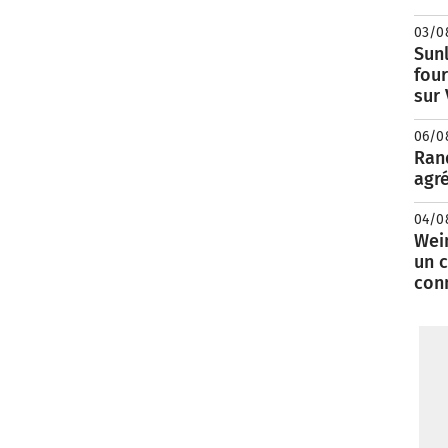
03/0
Sunl
fou
sur
06/0
Rand
agré
04/0
Wei
un c
con