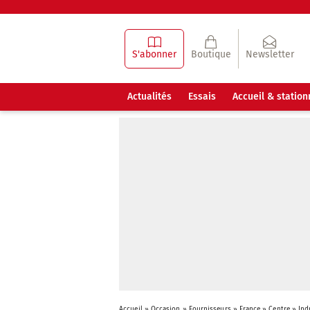
S'abonner
Boutique
Newsletter
Actualités
Essais
Accueil & statio
Accueil
»
Occasion
»
Fournisseurs
»
France
»
Centre
»
Ind