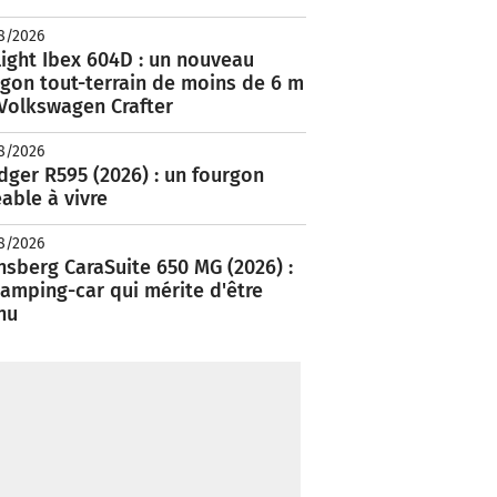
8/2026
ight Ibex 604D : un nouveau
rgon tout-terrain de moins de 6 m
 Volkswagen Crafter
8/2026
ger R595 (2026) : un fourgon
able à vivre
8/2026
nsberg CaraSuite 650 MG (2026) :
amping-car qui mérite d'être
nu