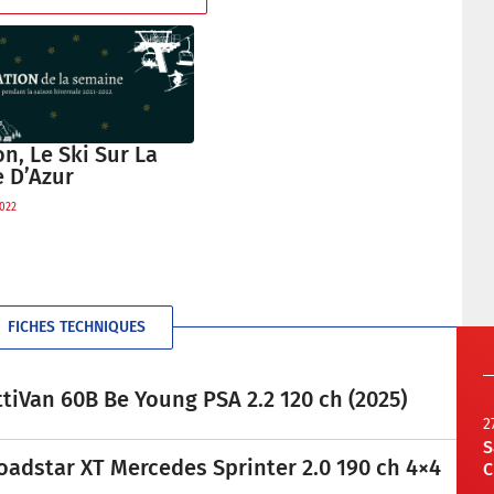
n, Le Ski Sur La
e D’Azur
022
FICHES TECHNIQUES
tiVan 60B Be Young PSA 2.2 120 ch (2025)
2
S
oadstar XT Mercedes Sprinter 2.0 190 ch 4×4
C