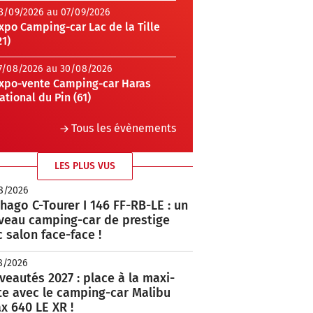
3/09/2026 au 07/09/2026
xpo Camping-car Lac de la Tille
21)
7/08/2026 au 30/08/2026
xpo-vente Camping-car Haras
ational du Pin (61)
Tous les évènements
LES PLUS VUS
8/2026
hago C-Tourer I 146 FF-RB-LE : un
veau camping-car de prestige
 salon face-face !
8/2026
eautés 2027 : place à la maxi-
te avec le camping-car Malibu
x 640 LE XR !