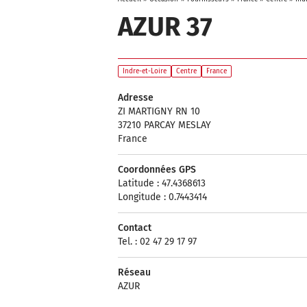
AZUR 37
Indre-et-Loire
Centre
France
Adresse
ZI MARTIGNY RN 10
37210 PARCAY MESLAY
France
Coordonnées GPS
Latitude : 47.4368613
Longitude : 0.7443414
Contact
Tel. : 02 47 29 17 97
Réseau
AZUR