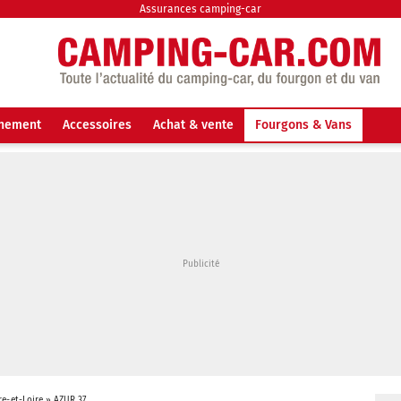
Assurances camping-car
nnement
Accessoires
Achat & vente
Fourgons & Vans
re-et-Loire
»
AZUR 37