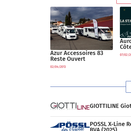
Auro
Côt
Azur Accessoires 83
07/02/2
Reste Ouvert
02/04/2013
GIOTTILINE Giot
POSSL X-Line R
BVA (2025)