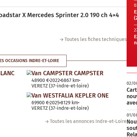
0
E
oadstar X Mercedes Sprinter 2.0 190 ch 4×4
(
2
E
Toutes les fiches techniques
n
S OCCASIONS INDRE-ET-LOIRE
BLANC
Van CAMPSTER CAMPSTER
48900 €
2022
6867 km
02/0
VERETZ (37-indre-et-loire)
Cart
Van WESTFALIA KEPLER ONE
nou
avec
69900 €
2025
8129 km
VERETZ (37-indre-et-loire)
01/0
Toutes les annonces Indre-et-Loire
Nouv
sou
Rela