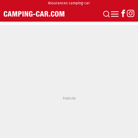
Assurances camping-car
S'abonner
Boutique
Newsletter
Annonces
Podcasts
Vidéos
Actualités
Essais
Accueil & stationnement
Accessoires
Achat & vente
Fourgons & Vans