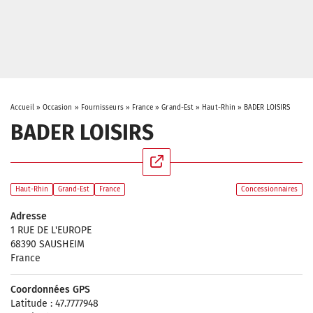
Accueil
»
Occasion
»
Fournisseurs
»
France
»
Grand-Est
»
Haut-Rhin
»
BADER LOISIRS
BADER LOISIRS
Haut-Rhin
Grand-Est
France
Concessionnaires
Adresse
1 RUE DE L'EUROPE
68390 SAUSHEIM
France
Coordonnées GPS
Latitude : 47.7777948