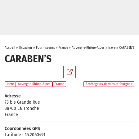
Accueil
»
Occasion
»
Fournisseurs
»
France
»
Auvergne-Rhône-Alpes
»
Isère
»
CARABEN’S
CARABEN’S
Isère
Auvergne-Rhône-Alpes
France
Aménageurs de vans et fourgons
Adresse
73 bis Grande Rue
38700 La Tronche
France
Coordonnées GPS
Latitude : 45.2060491