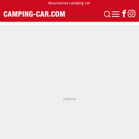
Assurances camping-car
S'abonner
Boutique
Newsletter
Annonces
Podcasts
Vidéos
Actualités
Essais
Accueil & stationnement
Accessoires
Achat & vente
Fourgons & Vans