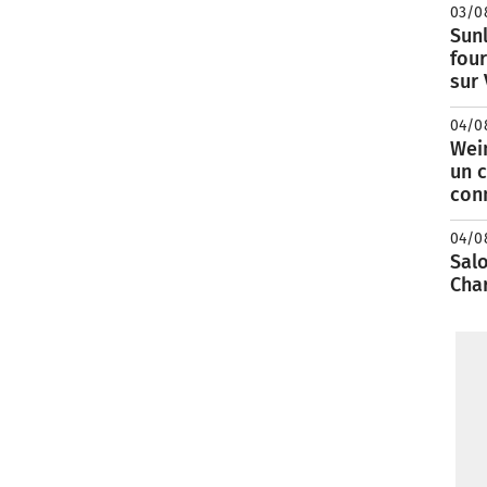
03/0
Sunl
fou
sur
04/0
Wei
un c
con
04/0
Salo
Cha