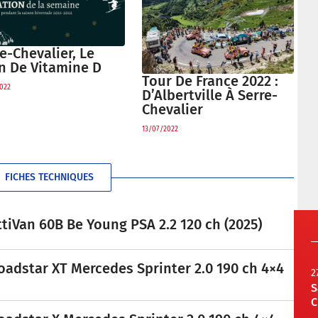
e-Chevalier, Le
in De Vitamine D
Tour De France 2022 :
022
D’Albertville À Serre-
Chevalier
13/07/2022
FICHES TECHNIQUES
tiVan 60B Be Young PSA 2.2 120 ch (2025)
oadstar XT Mercedes Sprinter 2.0 190 ch 4×4
2
S
C