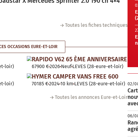
oadstar X Mercedes Sprinter 2.0 190 ch 4×4
0
E
(
Toutes les fiches techniques
2
E
n
ES OCCASIONS EURE-ET-LOIR
RAPIDO V62 65 ÈME ANNIVERSAIRE
t-loir)
67900 €
2026
Neuf
LEVES (28-eure-et-loir)
HYMER CAMPER VANS FREE 600
t-loir)
70185 €
2024
10 km
LEVES (28-eure-et-loir)
02/0
Cart
nou
Toutes les annonces Eure-et-Loir
avec
06/0
Rand
agré