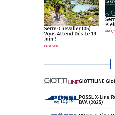
Serr
Ple
Serre-Chevalier (05)
07/03/2
Vous Attend Dès Le 19
Juin !
08/06/2021
GIOTTILINE Giot
POSSL X-Line R
BVA (2025)