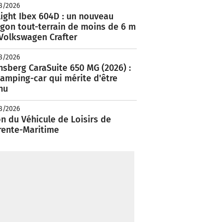
8/2026
ight Ibex 604D : un nouveau
rgon tout-terrain de moins de 6 m
 Volkswagen Crafter
8/2026
nsberg CaraSuite 650 MG (2026) :
amping-car qui mérite d'être
nu
8/2026
n du Véhicule de Loisirs de
rente-Maritime