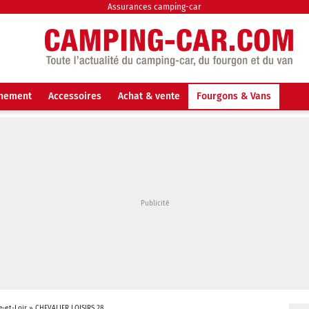
Assurances camping-car
nnement
Accessoires
Achat & vente
Fourgons & Vans
e-et-Loir
»
CHEVALIER LOISIRS 28