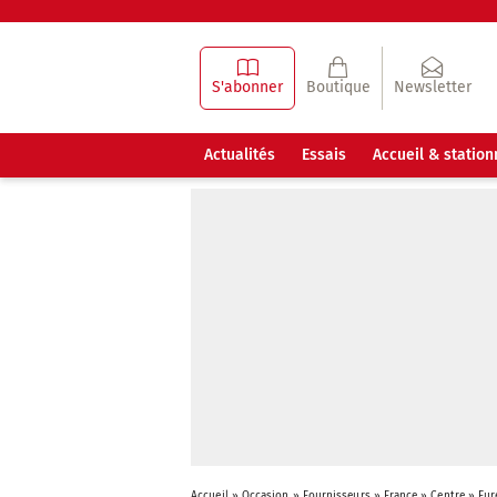
S'abonner
Boutique
Newsletter
Actualités
Essais
Accueil & statio
Accueil
»
Occasion
»
Fournisseurs
»
France
»
Centre
»
Eur