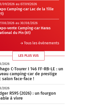
3/09/2026 au 07/09/2026
xpo Camping-car Lac de la Tille
21)
7/08/2026 au 30/08/2026
xpo-vente Camping-car Haras
ational du Pin (61)
Tous les évènements
LES PLUS VUS
8/2026
hago C-Tourer I 146 FF-RB-LE : un
veau camping-car de prestige
 salon face-face !
8/2026
ger R595 (2026) : un fourgon
able à vivre