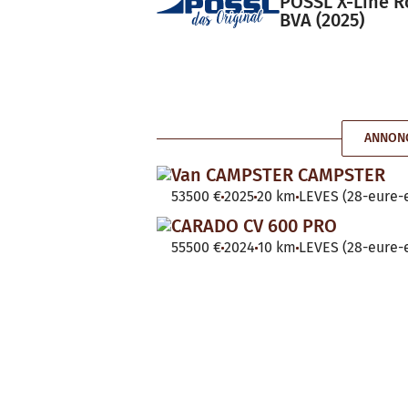
POSSL X-Line R
BVA (2025)
ANNONC
Van CAMPSTER CAMPSTER
53500 €
2025
20 km
LEVES (28-eure-e
CARADO CV 600 PRO
55500 €
2024
10 km
LEVES (28-eure-e