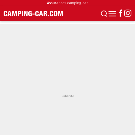
Assurances camping-car
S'abonner
Boutique
Newsletter
Annonces
Podcasts
Vidéos
Actualités
Essais
Accueil & stationnement
Accessoires
Achat & vente
Fourgons & Vans