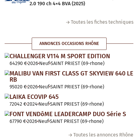
2.0 190 ch 4×4 BVA (2025)
Toutes les fiches techniques
ANNONCES OCCASIONS RHÔNE
CHALLENGER V114 M SPORT EDITION
64290 €
2026
Neuf
SAINT PRIEST (69-rhone)
MALIBU VAN FIRST CLASS GT SKYVIEW 640 LE
RB
95020 €
2026
Neuf
SAINT PRIEST (69-rhone)
LAIKA ECOVIP 645
72042 €
2024
Neuf
SAINT PRIEST (69-rhone)
FONT VENDôME LEADERCAMP DUO Série S
67790 €
2026
Neuf
SAINT PRIEST (69-rhone)
Toutes les annonces Rhône