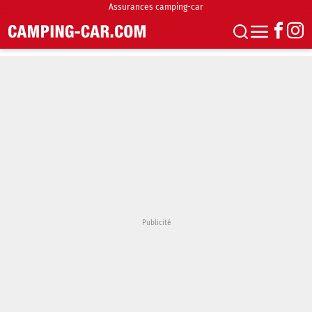
Assurances camping-car
S'abonner
Boutique
Newsletter
Annonces
Podcasts
Vidéos
Actualités
Essais
Accueil & stationnement
Accessoires
Achat & vente
Fourgons & Vans