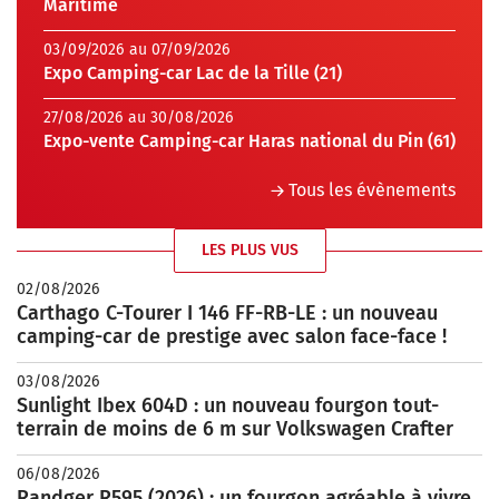
Maritime
03/09/2026 au 07/09/2026
Expo Camping-car Lac de la Tille (21)
27/08/2026 au 30/08/2026
Expo-vente Camping-car Haras national du Pin (61)
Tous les évènements
LES PLUS VUS
02/08/2026
Carthago C-Tourer I 146 FF-RB-LE : un nouveau
camping-car de prestige avec salon face-face !
03/08/2026
Sunlight Ibex 604D : un nouveau fourgon tout-
terrain de moins de 6 m sur Volkswagen Crafter
06/08/2026
Randger R595 (2026) : un fourgon agréable à vivre