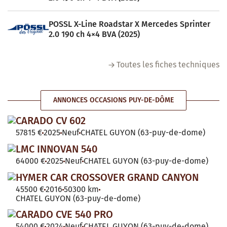
POSSL X-Line Roadstar X Mercedes Sprinter
2.0 190 ch 4×4 BVA (2025)
Toutes les fiches techniques
ANNONCES OCCASIONS PUY-DE-DÔME
CARADO CV 602
57815 €
2025
Neuf
CHATEL GUYON (63-puy-de-dome)
LMC INNOVAN 540
64000 €
2025
Neuf
CHATEL GUYON (63-puy-de-dome)
HYMER CAR CROSSOVER GRAND CANYON
45500 €
2016
50300 km
CHATEL GUYON (63-puy-de-dome)
CARADO CVE 540 PRO
54000 €
2024
Neuf
CHATEL GUYON (63-puy-de-dome)