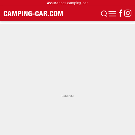
Assurances camping-car
S'abonner
Boutique
Newsletter
Annonces
Podcasts
Vidéos
Actualités
Essais
Accueil & stationnement
Accessoires
Achat & vente
Fourgons & Vans