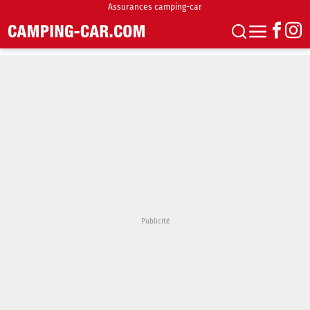
Assurances camping-car
S'abonner
Boutique
Newsletter
Annonces
Podcasts
Vidéos
Actualités
Essais
Accueil & stationnement
Accessoires
Achat & vente
Fourgons & Vans