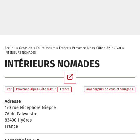
Accueil
»
Occasion
»
Fournisseurs
»
France
»
Provence-Alpes-Côte d'Azur
»
Var
»
INTÉRIEURS NOMADES
INTÉRIEURS NOMADES
Var
Provence-Alpes-Côte d'Azur
France
Aménageurs de vans et fourgons
Adresse
170 rue Nicéphore Niepce
ZA du Palyvestre
83400 Hyères
France