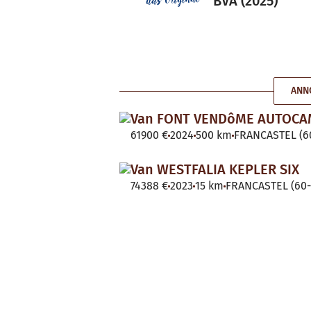
BVA (2025)
ANN
Van FONT VENDôME AUTOC
61900 €
2024
500 km
FRANCASTEL (60
Van WESTFALIA KEPLER SIX
74388 €
2023
15 km
FRANCASTEL (60-