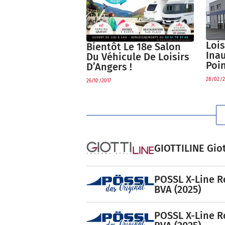
Loi
Bientôt Le 18e Salon
Ina
Du Véhicule De Loisirs
Poi
D’Angers !
28/02/2
26/10/2017
GIOTTILINE Giot
POSSL X-Line R
BVA (2025)
POSSL X-Line R