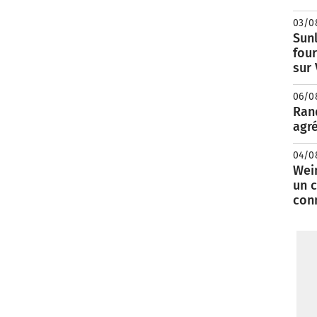
03/0
Sunl
fou
sur
06/0
Rand
agré
04/0
Wei
un c
con