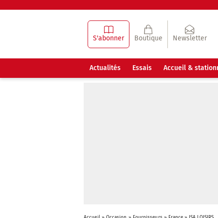
S'abonner
Boutique
Newsletter
Actualités
Essais
Accueil & statio
Accueil
»
Occasion
»
Fournisseurs
»
France
»
ISA LOISIRS