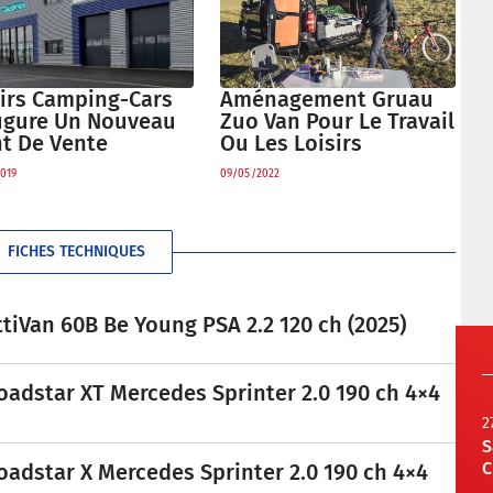
sirs Camping-Cars
Aménagement Gruau
ugure Un Nouveau
Zuo Van Pour Le Travail
nt De Vente
Ou Les Loisirs
019
09/05/2022
FICHES TECHNIQUES
tiVan 60B Be Young PSA 2.2 120 ch (2025)
oadstar XT Mercedes Sprinter 2.0 190 ch 4×4
2
S
C
oadstar X Mercedes Sprinter 2.0 190 ch 4×4