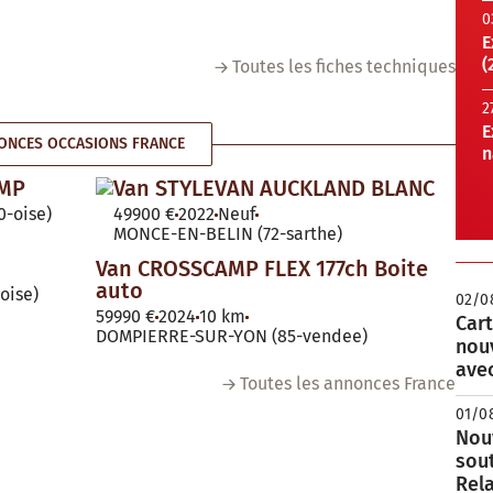
0
E
(
Toutes les fiches techniques
2
E
ONCES OCCASIONS FRANCE
n
AMP
Van STYLEVAN AUCKLAND BLANC
-oise)
49900 €
2022
Neuf
MONCE-EN-BELIN (72-sarthe)
Van CROSSCAMP FLEX 177ch Boite
auto
oise)
02/0
59990 €
2024
10 km
Cart
DOMPIERRE-SUR-YON (85-vendee)
nou
avec
Toutes les annonces France
01/0
Nouv
sou
Rela