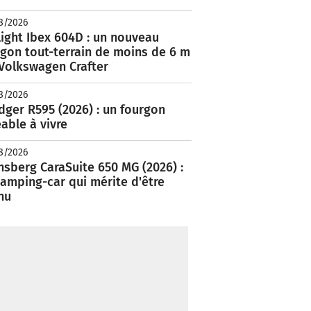
8/2026
ight Ibex 604D : un nouveau
rgon tout-terrain de moins de 6 m
 Volkswagen Crafter
8/2026
ger R595 (2026) : un fourgon
able à vivre
8/2026
nsberg CaraSuite 650 MG (2026) :
amping-car qui mérite d'être
nu