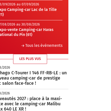
3/09/2026 au 07/09/2026
xpo Camping-car Lac de la Tille
21)
7/08/2026 au 30/08/2026
xpo-vente Camping-car Haras
ational du Pin (61)
Tous les évènements
LES PLUS VUS
8/2026
hago C-Tourer I 146 FF-RB-LE : un
veau camping-car de prestige
 salon face-face !
8/2026
eautés 2027 : place à la maxi-
te avec le camping-car Malibu
x 640 LE XR !