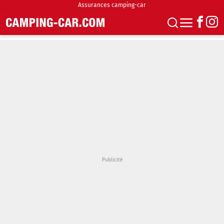
Assurances camping-car
S'abonner
Boutique
Newsletter
Annonces
Podcasts
Vidéos
Actualités
Essais
Accueil & stationnement
Accessoires
Achat & vente
Fourgons & Vans