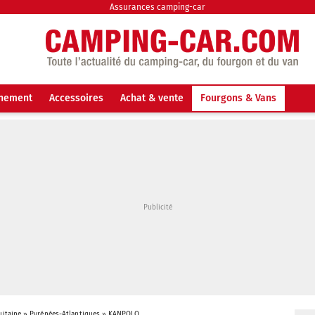
Assurances camping-car
nnement
Accessoires
Achat & vente
Fourgons & Vans
uitaine
»
Pyrénées-Atlantiques
»
KANPOLO