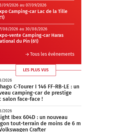
3/09/2026 au 07/09/2026
xpo Camping-car Lac de la Tille
21)
7/08/2026 au 30/08/2026
xpo-vente Camping-car Haras
ational du Pin (61)
Tous les évènements
LES PLUS VUS
8/2026
hago C-Tourer I 146 FF-RB-LE : un
veau camping-car de prestige
 salon face-face !
8/2026
ight Ibex 604D : un nouveau
rgon tout-terrain de moins de 6 m
 Volkswagen Crafter