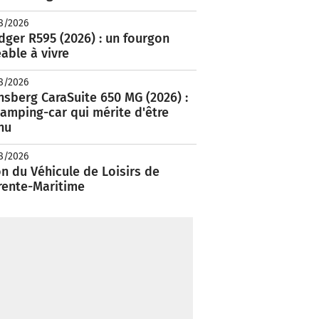
8/2026
ger R595 (2026) : un fourgon
able à vivre
8/2026
nsberg CaraSuite 650 MG (2026) :
amping-car qui mérite d'être
nu
8/2026
n du Véhicule de Loisirs de
rente-Maritime