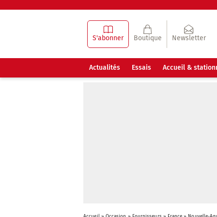
S'abonner
Boutique
Newsletter
Actualités
Essais
Accueil & statio
Accueil
»
Occasion
»
Fournisseurs
»
France
»
Nouvelle-Aq