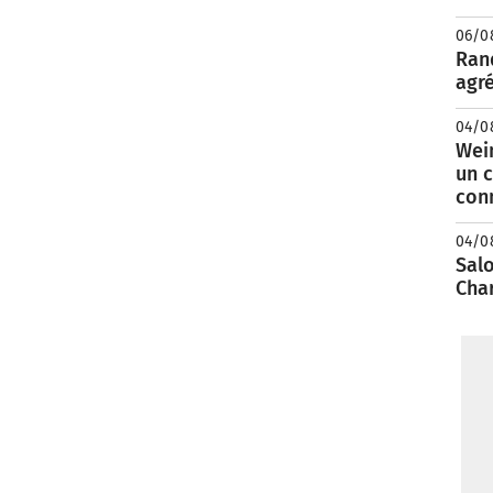
06/0
Rand
agré
04/0
Wei
un c
con
04/0
Salo
Cha