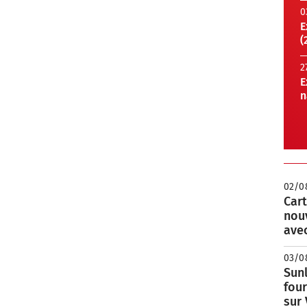
0
E
(
2
E
n
02/0
Cart
nou
avec
03/0
Sunl
fou
sur