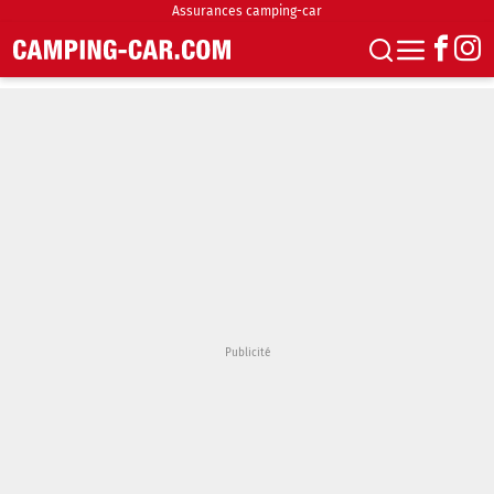
Assurances camping-car
S'abonner
Boutique
Newsletter
Annonces
Podcasts
Vidéos
Actualités
Essais
Accueil & stationnement
Accessoires
Achat & vente
Fourgons & Vans