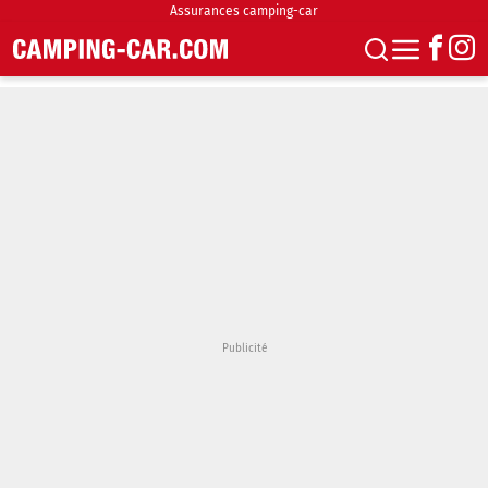
Assurances camping-car
S'abonner
Boutique
Newsletter
Annonces
Podcasts
Vidéos
Actualités
Essais
Accueil & stationnement
Accessoires
Achat & vente
Fourgons & Vans