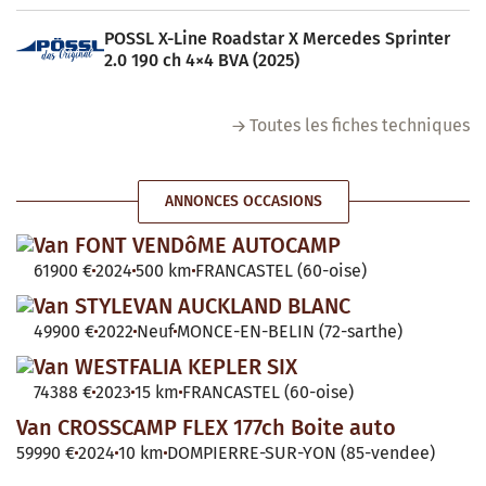
POSSL X-Line Roadstar X Mercedes Sprinter
2.0 190 ch 4×4 BVA (2025)
Toutes les fiches techniques
ANNONCES OCCASIONS
Van FONT VENDôME AUTOCAMP
61900 €
2024
500 km
FRANCASTEL (60-oise)
Van STYLEVAN AUCKLAND BLANC
49900 €
2022
Neuf
MONCE-EN-BELIN (72-sarthe)
Van WESTFALIA KEPLER SIX
74388 €
2023
15 km
FRANCASTEL (60-oise)
Van CROSSCAMP FLEX 177ch Boite auto
59990 €
2024
10 km
DOMPIERRE-SUR-YON (85-vendee)