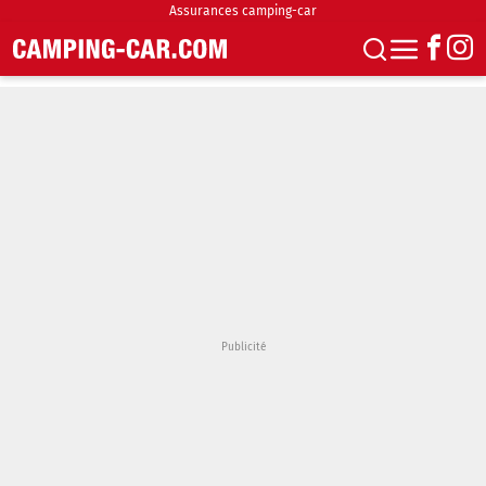
Assurances camping-car
S'abonner
Boutique
Newsletter
Annonces
Podcasts
Vidéos
Actualités
Essais
Accueil & stationnement
Accessoires
Achat & vente
Fourgons & Vans