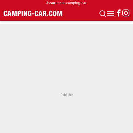
Assurances camping-car
S'abonner
Boutique
Newsletter
Annonces
Podcasts
Vidéos
Actualités
Essais
Accueil & stationnement
Accessoires
Achat & vente
Fourgons & Vans