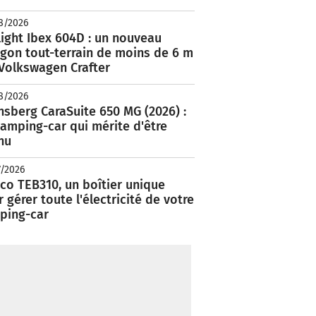
8/2026
ight Ibex 604D : un nouveau
rgon tout-terrain de moins de 6 m
 Volkswagen Crafter
8/2026
nsberg CaraSuite 650 MG (2026) :
amping-car qui mérite d'être
nu
7/2026
co TEB310, un boîtier unique
 gérer toute l'électricité de votre
ping-car