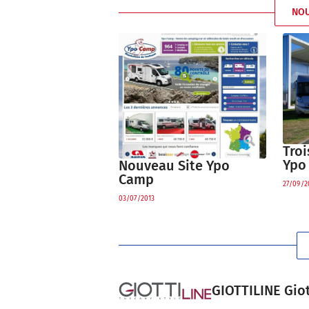
NO
Troi
Ypo
Nouveau Site Ypo
Camp
27/09/2
03/07/2013
GIOTTILINE Giot