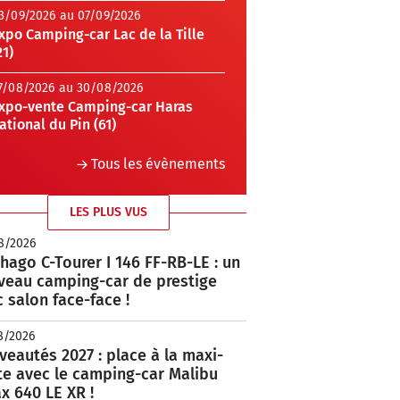
3/09/2026 au 07/09/2026
xpo Camping-car Lac de la Tille
21)
7/08/2026 au 30/08/2026
xpo-vente Camping-car Haras
ational du Pin (61)
Tous les évènements
LES PLUS VUS
8/2026
hago C-Tourer I 146 FF-RB-LE : un
veau camping-car de prestige
 salon face-face !
8/2026
eautés 2027 : place à la maxi-
te avec le camping-car Malibu
x 640 LE XR !