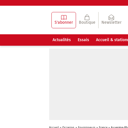
S'abonner
Boutique
Newsletter
Actualités
Essais
Accueil & statio
Accueil
»
Occasion
»
Fournisseurs
»
France
»
Auvergne-Rh