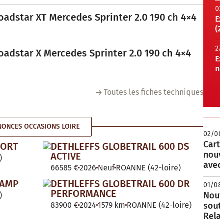
0
oadstar XT Mercedes Sprinter 2.0 190 ch 4×4
E
(
2
oadstar X Mercedes Sprinter 2.0 190 ch 4×4
E
n
Toutes les fiches techniques
ONCES OCCASIONS LOIRE
02/0
Cart
PORT
DETHLEFFS GLOBETRAIL 600 DS
nou
ACTIVE
)
avec
66585 €
2026
Neuf
ROANNE (42-loire)
CAMP
DETHLEFFS GLOBETRAIL 600 DR
01/0
PERFORMANCE
Nouv
)
83900 €
2024
1579 km
ROANNE (42-loire)
sou
Rela