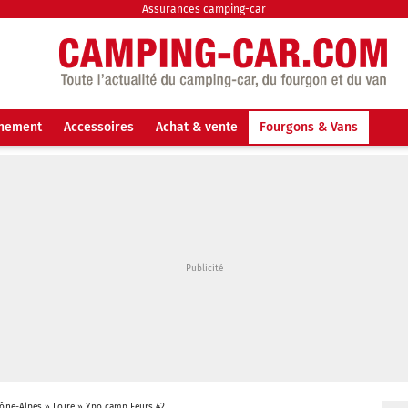
Assurances camping-car
nnement
Accessoires
Achat & vente
Fourgons & Vans
ône-Alpes
»
Loire
»
Ypo camp Feurs 42