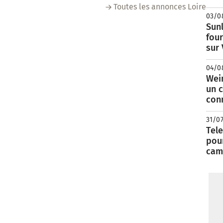
Toutes les annonces Loire
03/0
Sunl
fou
sur
04/0
Wei
un c
con
31/0
Tele
pour
cam