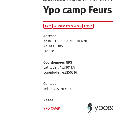
Ypo camp Feurs
Loire
Auvergne-Rhône-Alpes
France
Adresse
32 ROUTE DE SAINT ETIENNE
42110 FEURS
France
Coordonnées GPS
Latitude : 45.7301174
Longitude : 4.2250316
Contact
Tel. : 04 77 26 40 71
Réseau
YPO CAMP