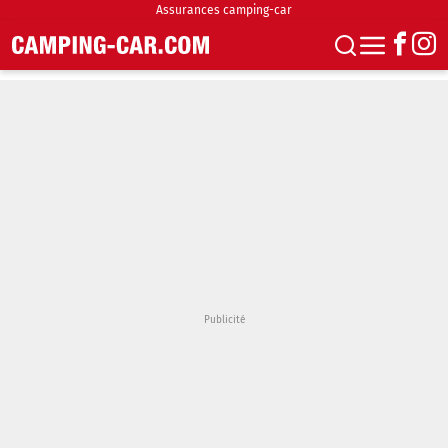
Assurances camping-car
S'abonner
Boutique
Newsletter
Annonces
Podcasts
Vidéos
Actualités
Essais
Accueil & stationnement
Accessoires
Achat & vente
Fourgons & Vans