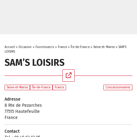
Accueil
»
Occasion
»
Fournisseurs
»
France
»
Île-de-France
»
Seine-et-Marne
»
SAM’S
LOISIRS
SAM’S LOISIRS
Seine-et-Marne
Île-de-France
France
Concessionnaires
Adresse
8 Rte de Pezarches
77515 Hautefeuille
France
Contact