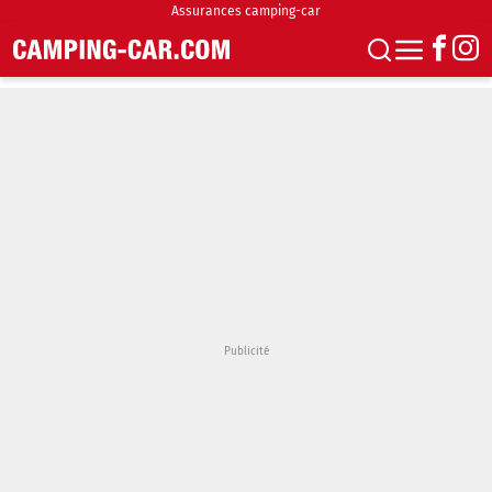
Assurances camping-car
S'abonner
Boutique
Newsletter
Annonces
Podcasts
Vidéos
Actualités
Essais
Accueil & stationnement
Accessoires
Achat & vente
Fourgons & Vans