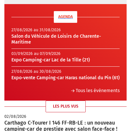
AGENDA
27/08/2026 au 31/08/2026
Salon du Véhicule de Loisirs de Charente-
Maritime
03/09/2026 au 07/09/2026
Expo Camping-car Lac de la Tille (21)
27/08/2026 au 30/08/2026
Expo-vente Camping-car Haras national du Pin (61)
Tous les évènements
LES PLUS VUS
02/08/2026
Carthago C-Tourer I 146 FF-RB-LE : un nouveau
camping-car de prestige avec salon face-face !