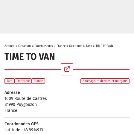
Accueil
»
Occasion
»
Fournisseurs
»
France
»
Occitanie
»
Tarn
»
TIME TO VAN
TIME TO VAN
Tarn
Occitanie
France
Aménageurs de vans et fourgons
Adresse
1009 Route de Castres
81990 Puygouzon
France
Coordonnées GPS
Latitude : 43.8914913