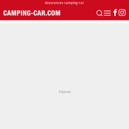
Assurances camping-car
S'abonner
Boutique
Newsletter
Annonces
Podcasts
Vidéos
Actualités
Essais
Accueil & stationnement
Accessoires
Achat & vente
Fourgons & Vans