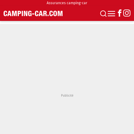
Assurances camping-car
S'abonner
Boutique
Newsletter
Annonces
Podcasts
Vidéos
Actualités
Essais
Accueil & stationnement
Accessoires
Achat & vente
Fourgons & Vans