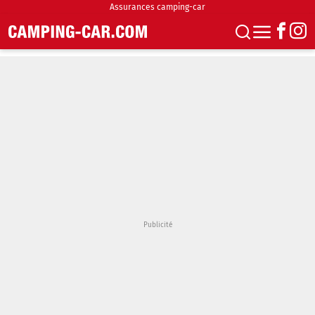
Assurances camping-car
S'abonner
Boutique
Newsletter
Annonces
Podcasts
Vidéos
Actualités
Essais
Accueil & stationnement
Accessoires
Achat & vente
Fourgons & Vans