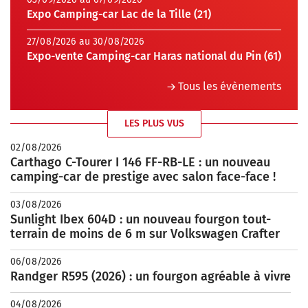
Expo Camping-car Lac de la Tille (21)
27/08/2026 au 30/08/2026
Expo-vente Camping-car Haras national du Pin (61)
Tous les évènements
LES PLUS VUS
02/08/2026
Carthago C-Tourer I 146 FF-RB-LE : un nouveau
camping-car de prestige avec salon face-face !
03/08/2026
Sunlight Ibex 604D : un nouveau fourgon tout-
terrain de moins de 6 m sur Volkswagen Crafter
06/08/2026
Randger R595 (2026) : un fourgon agréable à vivre
04/08/2026