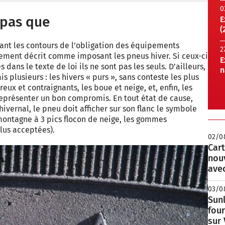
0
 pas que
E
(
sant les contours de l’obligation des équipements
2
vement décrit comme imposant les pneus hiver. Si ceux-ci
E
dans le texte de loi ils ne sont pas les seuls. D’ailleurs,
n
is plusieurs : les hivers « purs », sans conteste les plus
eux et contraignants, les boue et neige, et, enfin, les
eprésenter un bon compromis. En tout état de cause,
ernal, le pneu doit afficher sur son flanc le symbole
ontagne à 3 pics flocon de neige, les gommes
lus acceptées).
02/0
Cart
nou
avec
03/0
Sunl
fou
sur