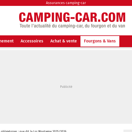
Assurances camping-car
nnement
Accessoires
Achat & vente
Fourgons & Vans
obligatoires : que dit la Loi Montagne 2025/2026