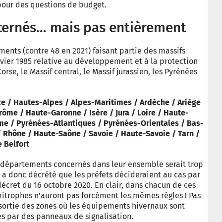
pour des questions de budget.
cernés… mais pas entièrement
ents (contre 48 en 2021) faisant partie des massifs
janvier 1985 relative au développement et à la protection
orse, le Massif central, le Massif jurassien, les Pyrénées
ce / Hautes-Alpes / Alpes-Maritimes / Ardèche / Ariège
rôme / Haute-Garonne / Isère / Jura / Loire / Haute-
me / Pyrénées-Atlantiques / Pyrénées-Orientales / Bas-
 Rhône / Haute-Saône / Savoie / Haute-Savoie / Tarn /
e Belfort
x départements concernés dans leur ensemble serait trop
 a donc décrété que les préfets décideraient au cas par
cret du 16 octobre 2020. En clair, dans chacun de ces
trophes n’auront pas forcément les mêmes règles ! Pas
 sortie des zones où les équipements hivernaux sont
es par des panneaux de signalisation.