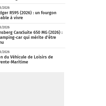
8/2026
ger R595 (2026) : un fourgon
able à vivre
8/2026
nsberg CaraSuite 650 MG (2026) :
amping-car qui mérite d'être
nu
8/2026
n du Véhicule de Loisirs de
rente-Maritime