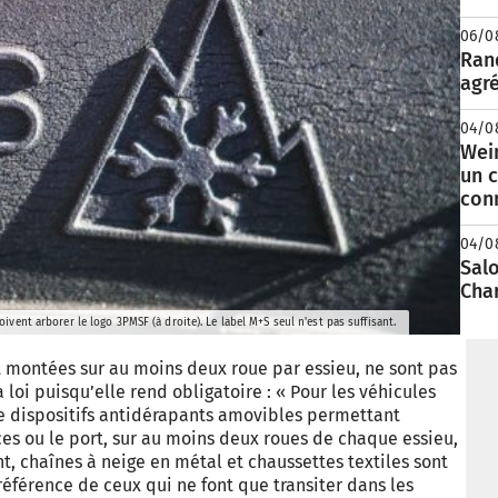
06/0
Rand
agré
04/0
Wei
un c
con
04/0
Salo
Cha
ent arborer le logo 3PMSF (à droite). Le label M+S seul n'est pas suffisant.
 montées sur au moins deux roue par essieu, ne sont pas
loi puisqu’elle rend obligatoire : « Pour les véhicules
de dispositifs antidérapants amovibles permettant
es ou le port, sur au moins deux roues de chaque essieu,
, chaînes à neige en métal et chaussettes textiles sont
référence de ceux qui ne font que transiter dans les