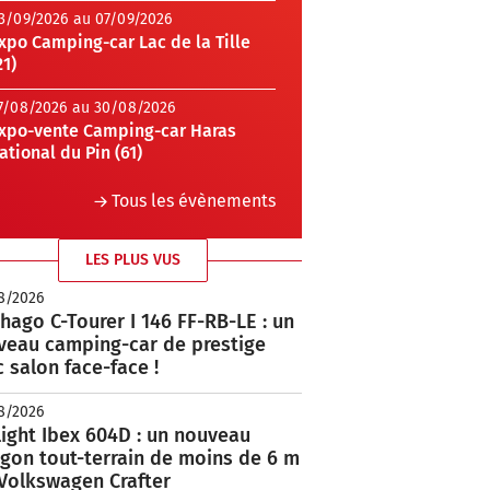
3/09/2026 au 07/09/2026
xpo Camping-car Lac de la Tille
21)
7/08/2026 au 30/08/2026
xpo-vente Camping-car Haras
ational du Pin (61)
Tous les évènements
LES PLUS VUS
8/2026
hago C-Tourer I 146 FF-RB-LE : un
veau camping-car de prestige
 salon face-face !
8/2026
ight Ibex 604D : un nouveau
rgon tout-terrain de moins de 6 m
 Volkswagen Crafter