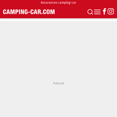
Assurances camping-car
S'abonner
Boutique
Newsletter
Annonces
Podcasts
Vidéos
Actualités
Essais
Accueil & stationnement
Accessoires
Achat & vente
Fourgons & Vans