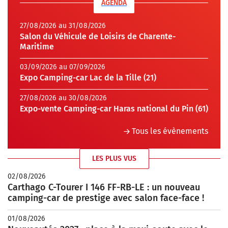
AGENDA
27/08/2026 au 31/08/2026
Salon du Véhicule de Loisirs de Charente-
Maritime
03/09/2026 au 07/09/2026
Expo Camping-car Lac de la Tille (21)
27/08/2026 au 30/08/2026
Expo-vente Camping-car Haras national du Pin (61)
Tous les évènements
LES PLUS VUS
02/08/2026
Carthago C-Tourer I 146 FF-RB-LE : un nouveau
camping-car de prestige avec salon face-face !
01/08/2026