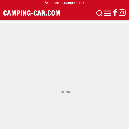
Assurances camping-car
S'abonner
Boutique
Newsletter
Annonces
Podcasts
Vidéos
Actualités
Essais
Accueil & stationnement
Accessoires
Achat & vente
Fourgons & Vans