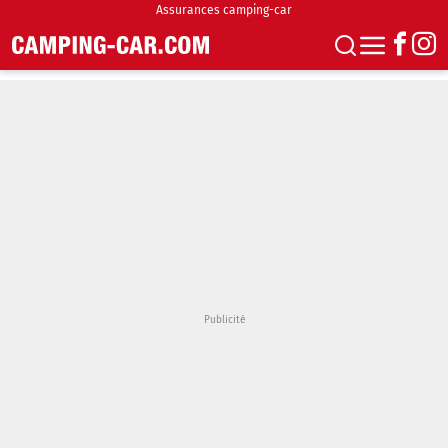
Assurances camping-car
S'abonner
Boutique
Newsletter
Annonces
Podcasts
Vidéos
Actualités
Essais
Accueil & stationnement
Accessoires
Achat & vente
Fourgons & Vans