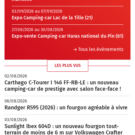
03/09/2026 au 07/09/2026
Expo Camping-car Lac de la Tille (21)
27/08/2026 au 30/08/2026
Expo-vente Camping-car Haras national du Pin (61)
Tous les évènements
LES PLUS VUS
02/08/2026
Carthago C-Tourer I 146 FF-RB-LE : un nouveau
camping-car de prestige avec salon face-face !
06/08/2026
Randger R595 (2026) : un fourgon agréable à vivre
03/08/2026
Sunlight Ibex 604D : un nouveau fourgon tout-
terrain de moins de 6 m sur Volkswagen Crafter