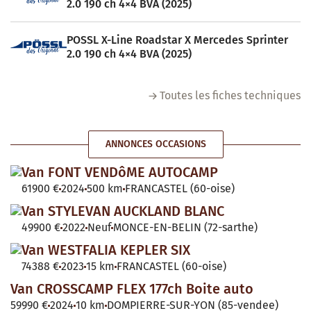
2.0 190 ch 4×4 BVA (2025)
POSSL X-Line Roadstar X Mercedes Sprinter
2.0 190 ch 4×4 BVA (2025)
Toutes les fiches techniques
ANNONCES OCCASIONS
Van FONT VENDôME AUTOCAMP
61900 €
2024
500 km
FRANCASTEL (60-oise)
Van STYLEVAN AUCKLAND BLANC
49900 €
2022
Neuf
MONCE-EN-BELIN (72-sarthe)
Van WESTFALIA KEPLER SIX
74388 €
2023
15 km
FRANCASTEL (60-oise)
Van CROSSCAMP FLEX 177ch Boite auto
59990 €
2024
10 km
DOMPIERRE-SUR-YON (85-vendee)